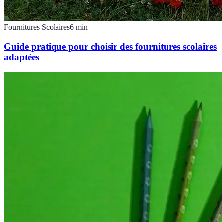
Fournitures Scolaires
6
min
Guide pratique pour choisir des fournitures scolaires
adaptées