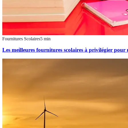
Fournitures Scolaires
5
min
Les meilleures fournitures scolaires à privilégier pou