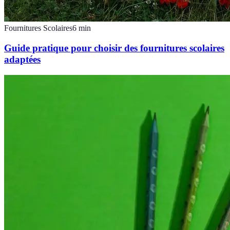
Fournitures Scolaires
6
min
Guide pratique pour choisir des fournitures scolaires
adaptées