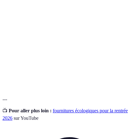
Terme
Définition
Fournitures
Produits conçus pour réduire l'impact
écologiques
environnemental.
Capacité d'un produit à être traité pour créer de
Recyclable
nouveaux matériaux.
Capacité d'un produit à se décomposer
Biodégradable
naturellement sans endommager
l'environnement.
---
📺
Pour aller plus loin :
fournitures écologiques pour la rentrée
2026
sur YouTube