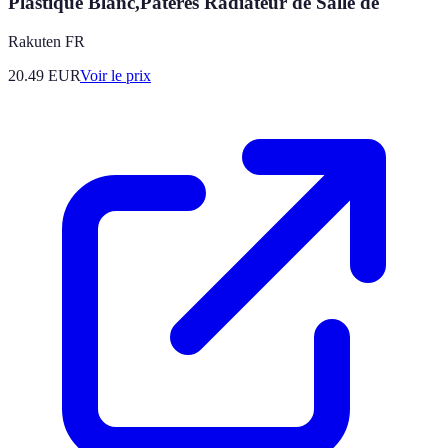
Plastique Blanc,Patères Radiateur de Salle de
Rakuten FR
20.49
EUR
Voir le prix