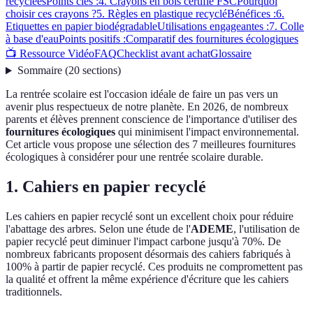
recyclées
Points clés :
4. Crayons en bois certifié FSC
Pourquoi
choisir ces crayons ?
5. Règles en plastique recyclé
Bénéfices :
6.
Etiquettes en papier biodégradable
Utilisations engageantes :
7. Colle
à base d'eau
Points positifs :
Comparatif des fournitures écologiques
📺 Ressource Vidéo
FAQ
Checklist avant achat
Glossaire
Sommaire
(
20
sections
)
La rentrée scolaire est l'occasion idéale de faire un pas vers un
avenir plus respectueux de notre planète. En 2026, de nombreux
parents et élèves prennent conscience de l'importance d'utiliser des
fournitures écologiques
qui minimisent l'impact environnemental.
Cet article vous propose une sélection des 7 meilleures fournitures
écologiques à considérer pour une rentrée scolaire durable.
1. Cahiers en papier recyclé
Les cahiers en papier recyclé sont un excellent choix pour réduire
l'abattage des arbres. Selon une étude de l'
ADEME
, l'utilisation de
papier recyclé peut diminuer l'impact carbone jusqu'à 70%. De
nombreux fabricants proposent désormais des cahiers fabriqués à
100% à partir de papier recyclé. Ces produits ne compromettent pas
la qualité et offrent la même expérience d'écriture que les cahiers
traditionnels.