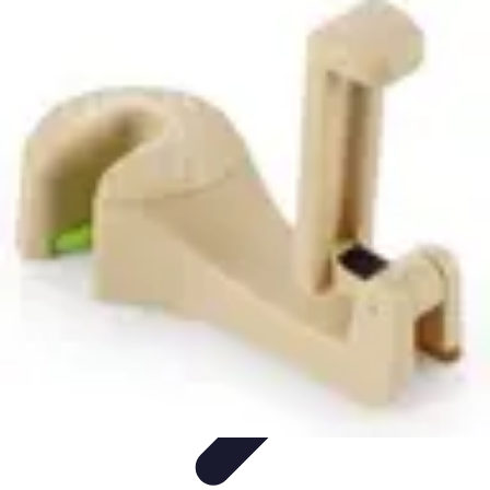
Top Fournitures
Fournitures Scolaires
Organisation
Fournitures
Écologiques
Éducation
Bureau
Top Fournitures