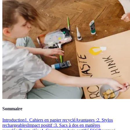
Sommaire
Introduction
1. Cahiers en papier recyclé
Avantages :
2. Stylos
rechargeables
Impact positif :
3. Sacs à dos en matières