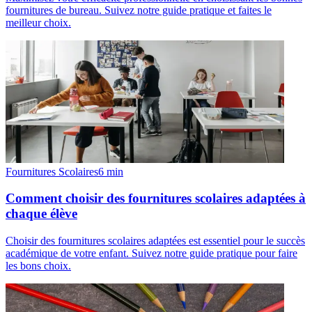
fournitures de bureau. Suivez notre guide pratique et faites le
meilleur choix.
Fournitures Scolaires
6
min
Comment choisir des fournitures scolaires adaptées à
chaque élève
Choisir des fournitures scolaires adaptées est essentiel pour le succès
académique de votre enfant. Suivez notre guide pratique pour faire
les bons choix.