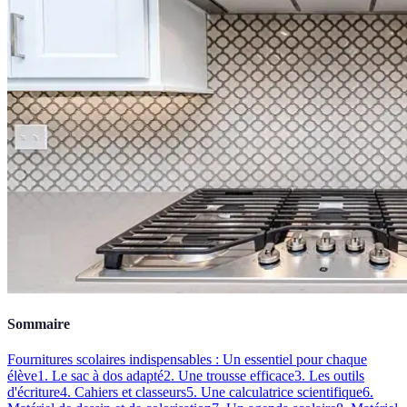
Sommaire
Fournitures scolaires indispensables : Un essentiel pour chaque
élève
1. Le sac à dos adapté
2. Une trousse efficace
3. Les outils
d'écriture
4. Cahiers et classeurs
5. Une calculatrice scientifique
6.