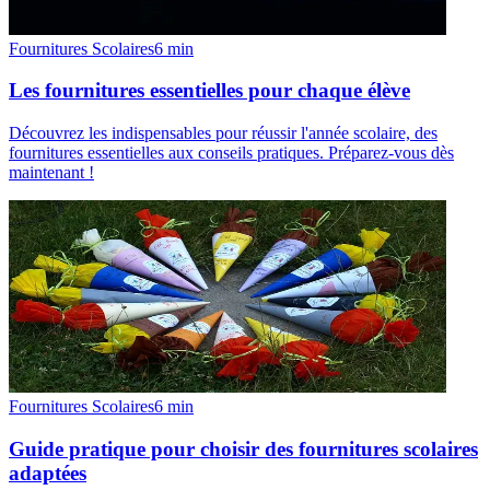
Fournitures Scolaires
6
min
Les fournitures essentielles pour chaque élève
Découvrez les indispensables pour réussir l'année scolaire, des
fournitures essentielles aux conseils pratiques. Préparez-vous dès
maintenant !
Fournitures Scolaires
6
min
Guide pratique pour choisir des fournitures scolaires
adaptées