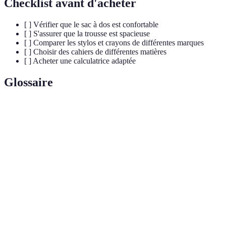
Checklist avant d'acheter
[ ] Vérifier que le sac à dos est confortable
[ ] S'assurer que la trousse est spacieuse
[ ] Comparer les stylos et crayons de différentes marques
[ ] Choisir des cahiers de différentes matières
[ ] Acheter une calculatrice adaptée
Glossaire
Terme
Définition
Ensemble des outils nécessaires à la scolarité d'un
Fournitures
élève, incluant matériel d'écriture, de dessin, et
scolaires
support papier.
Appareil électronique capable de réaliser des
Calculatrice
calculs mathématiques complexes, utilisé
scientifique
principalement dans les matières scientifiques.
Petit contenant pour ranger les fournitures