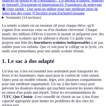
Matériel de dessin et de colorisation
7. Un agenda scolaire
8. Matériel
de bureau
9. Documents et impressions
10. Fournitures de nettoyage
🧠 Quiz rapide : Que peut-on utiliser pour une meilleure prise de
notes lors des cours ?
Checklist avant d'acheter
Glossaire
Sommaire
(
14
sections
)
La rentrée scolaire est un moment clé pour chaque élève, qu'il
s'agisse d'un nouveau venu ou d'un étudiant chevronné. Chaque
année, des millions d'élèves à travers le monde se préparent avec des
fournitures scolaires qui les aideront à réussir. Ce guide vous
propose une liste des
fournitures scolaires indispensables
à ne pas
oublier pour vos enfants. Que ce soit pour le collège ou le lycée, ces
outils sont primordiaux pour une année scolaire réussie.
1. Le sac à dos adapté
Un bon sac à dos est essentiel non seulement pour transporter les
livres et les fournitures, mais aussi pour le confort de votre enfant.
Optez pour un modèle robuste, léger, avec plusieurs compartiments
pour une meilleure organisation. Un sac à dos bien conçu peut
prévenir les douleurs dorsales qui touchent souvent les jeunes élèves
en raison d'un poids mal réparti. Selon les recommandations de
l’
UFC-Que Choisir
, il est conseillé de choisir un sac à dos d'une
capacité appropriée pour limiter les problèmes de dos chez les
adolescents.