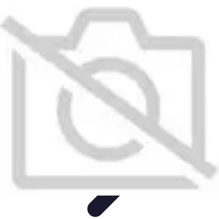
Top Fournitures
Fournitures Scolaires
Organisation
Fournitures
Écologiques
Éducation
Bureau
Top Fournitures