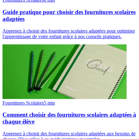
Guide pratique pour choisir des fournitures scolaires
adaptées
Apprenez à choisir des fournitures scolaires adaptées pour optimiser
l'apprentissage de votre enfant grâce à nos conseils pratiques.
Fournitures Scolaires
5
min
Comment choisir des fournitures scolaires adaptées à
chaque élève
Apprenez à choisir des fournitures scolaires adaptées aux besoins de