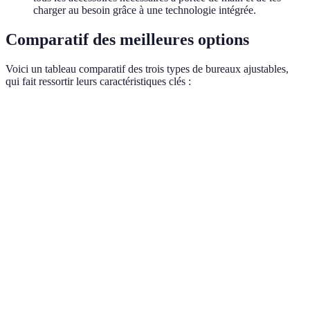
charger au besoin grâce à une technologie intégrée.
Comparatif des meilleures options
Voici un tableau comparatif des trois types de bureaux ajustables,
qui fait ressortir leurs caractéristiques clés :
Critère
Bureau A
Bureau B
Bureau C
Hauteur réglable
Oui
Oui
Non
Matériau
Bois
Métal
Plastique
Capacité de poids
150 kg
120 kg
100 kg
Coût
500 EUR
350 EUR
200 EUR
Évaluation
4/5
3.5/5
4.2/5
utilisateur