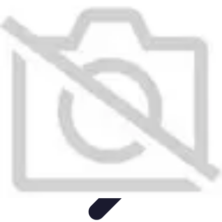
Top Fournitures
Fournitures Scolaires
Organisation
Fournitures
Écologiques
Éducation
Bureau
Top Fournitures