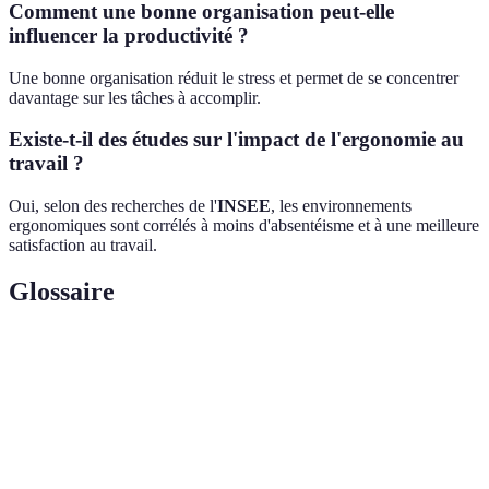
Comment une bonne organisation peut-elle
influencer la productivité ?
Une bonne organisation réduit le stress et permet de se concentrer
davantage sur les tâches à accomplir.
Existe-t-il des études sur l'impact de l'ergonomie au
travail ?
Oui, selon des recherches de l'
INSEE
, les environnements
ergonomiques sont corrélés à moins d'absentéisme et à une meilleure
satisfaction au travail.
Glossaire
Terme
Définition
Bureau
Bureau dont la hauteur peut être modifiée pour
ajustable
s'adapter à la position de l’utilisateur.
Organisateur
Dispositif de rangement composé de plusieurs