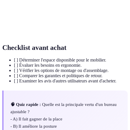
modulable
compartiments qui peuvent être réarrangés.
Source lumineuse utilisant des diodes
Technologie
électroluminescentes pour un éclairage économe
LED
en énergie.
Checklist avant achat
[ ] Déterminer l'espace disponible pour le mobilier.
[ ] Évaluer les besoins en ergonomie.
[ ] Vérifier les options de montage ou d'assemblage.
[ ] Comparer les garanties et politiques de retour.
[ ] Examiner les avis d'autres utilisateurs avant d'acheter.
🧠 Quiz rapide :
Quelle est la principale vertu d'un bureau
ajustable ?
- A) Il fait gagner de la place
- B) Il améliore la posture