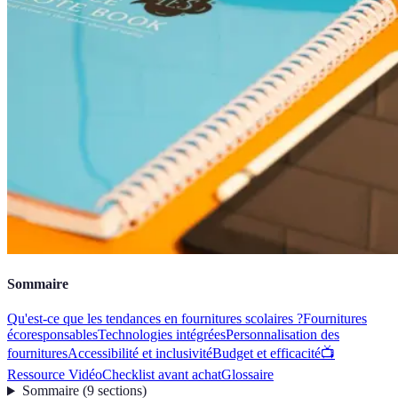
Sommaire
Qu'est-ce que les tendances en fournitures scolaires ?
Fournitures
écoresponsables
Technologies intégrées
Personnalisation des
fournitures
Accessibilité et inclusivité
Budget et efficacité
📺
Ressource Vidéo
Checklist avant achat
Glossaire
Sommaire
(
9
sections
)