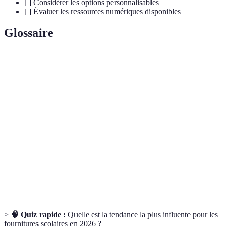
[ ] Considérer les options personnalisables
[ ] Évaluer les ressources numériques disponibles
Glossaire
Terme
Définition
Fournitures
Produits fabriqués à partir de matériaux
écoresponsables
durables et respectueux de l'environnement.
Technologies
Outils et logiciels facilitant l'apprentissage en
numériques
ligne et la gestion des tâches.
Capacité d'un produit à être utilisé par des
Accessibilité
personnes avec différents besoins, y compris
ceux ayant des handicaps.
>
🧠 Quiz rapide :
Quelle est la tendance la plus influente pour les
fournitures scolaires en 2026 ?