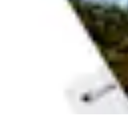
Top Fournitures
Fournitures Scolaires
Organisation
Fournitures Écologiques
Éducation
B
Top Fournitures