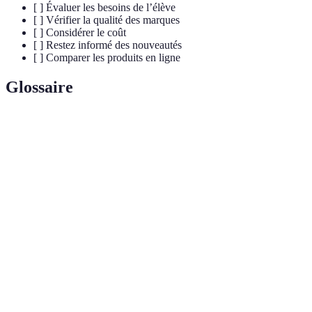
[ ] Évaluer les besoins de l’élève
[ ] Vérifier la qualité des marques
[ ] Considérer le coût
[ ] Restez informé des nouveautés
[ ] Comparer les produits en ligne
Glossaire
Terme
Définition
Fournitures
Articles nécessaires pour les études, tels que les
scolaires
livres, cahiers, et outils d'écriture.
Capacité d'un produit à résister au temps et à
Durabilité
l’usage sans se dégrader.
Se dit d'un produit conçu pour minimiser l'impact
Écologique
environnemental.