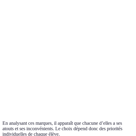
Idéal
Très
BIC
Élevée
Abordable
pour
bonne
l’école
Parfait
Très
pour le
Clairefontaine
Moyen
Excellente
élevée
étudian
sérieux
Pour le
Maped
Bonne
Abordable
Bonne
jeunes
créatifs
Parfait
Très
Crayola
Élevé
Excellente
pour la
élevée
créativi
En analysant ces marques, il apparaît que chacune d’elles a ses
atouts et ses inconvénients. Le choix dépend donc des priorités
individuelles de chaque élève.