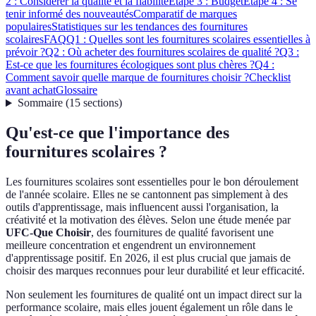
2 : Considérer la qualité et la fiabilité
Étape 3 : Budget
Étape 4 : Se
tenir informé des nouveautés
Comparatif de marques
populaires
Statistiques sur les tendances des fournitures
scolaires
FAQ
Q1 : Quelles sont les fournitures scolaires essentielles à
prévoir ?
Q2 : Où acheter des fournitures scolaires de qualité ?
Q3 :
Est-ce que les fournitures écologiques sont plus chères ?
Q4 :
Comment savoir quelle marque de fournitures choisir ?
Checklist
avant achat
Glossaire
Sommaire
(
15
sections
)
Qu'est-ce que l'importance des
fournitures scolaires ?
Les fournitures scolaires sont essentielles pour le bon déroulement
de l'année scolaire. Elles ne se cantonnent pas simplement à des
outils d'apprentissage, mais influencent aussi l'organisation, la
créativité et la motivation des élèves. Selon une étude menée par
UFC-Que Choisir
, des fournitures de qualité favorisent une
meilleure concentration et engendrent un environnement
d'apprentissage positif. En 2026, il est plus crucial que jamais de
choisir des marques reconnues pour leur durabilité et leur efficacité.
Non seulement les fournitures de qualité ont un impact direct sur la
performance scolaire, mais elles jouent également un rôle dans le