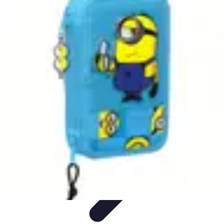
Top Fournitures
Fournitures Scolaires
Organisation
Fournitures
Écologiques
Éducation
Bureau
Top Fournitures