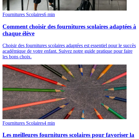
Fournitures Scolaires
6
min
Comment choisir des fournitures scolaires adaptées à
chaque élève
Choisir des fournitures scolaires adaptées est essentiel pour le succès
académique de votre enfant. Suivez notre guide pratique pour faire
les bons choix.
Fournitures Scolaires
4
min
Les meilleures fournitures scolaires pour favoriser la