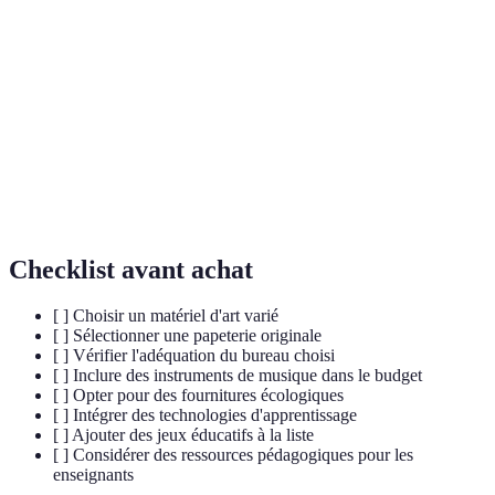
Fournitures
Articles nécessaires pour l'apprentissage, incluant
scolaires
papeterie et matériel d'art.
Motricité
Capacité à utiliser les muscles des mains et des
fine
doigts pour manipuler des objets.
Pédagogie
Méthode d'enseignement qui engage activement les
active
élèves dans leur apprentissage.
Checklist avant achat
[ ] Choisir un matériel d'art varié
[ ] Sélectionner une papeterie originale
[ ] Vérifier l'adéquation du bureau choisi
[ ] Inclure des instruments de musique dans le budget
[ ] Opter pour des fournitures écologiques
[ ] Intégrer des technologies d'apprentissage
[ ] Ajouter des jeux éducatifs à la liste
[ ] Considérer des ressources pédagogiques pour les
enseignants