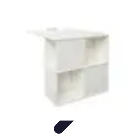
Top Fournitures
Fournitures Scolaires
Organisation
Fournitures
Écologiques
Éducation
Bureau
Top Fournitures