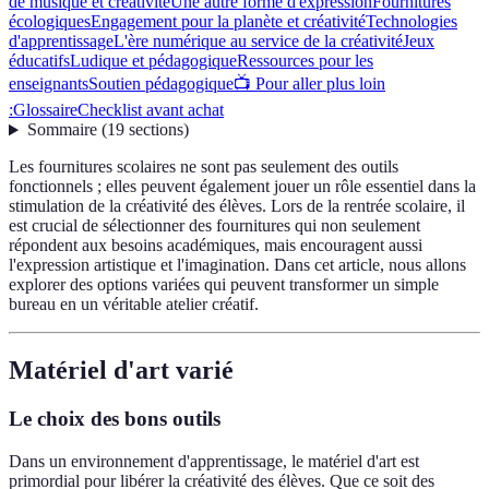
de musique et créativité
Une autre forme d'expression
Fournitures
écologiques
Engagement pour la planète et créativité
Technologies
d'apprentissage
L'ère numérique au service de la créativité
Jeux
éducatifs
Ludique et pédagogique
Ressources pour les
enseignants
Soutien pédagogique
📺 Pour aller plus loin
:
Glossaire
Checklist avant achat
Sommaire
(
19
sections
)
Les fournitures scolaires ne sont pas seulement des outils
fonctionnels ; elles peuvent également jouer un rôle essentiel dans la
stimulation de la créativité des élèves. Lors de la rentrée scolaire, il
est crucial de sélectionner des fournitures qui non seulement
répondent aux besoins académiques, mais encouragent aussi
l'expression artistique et l'imagination. Dans cet article, nous allons
explorer des options variées qui peuvent transformer un simple
bureau en un véritable atelier créatif.
Matériel d'art varié
Le choix des bons outils
Dans un environnement d'apprentissage, le matériel d'art est
primordial pour libérer la créativité des élèves. Que ce soit des