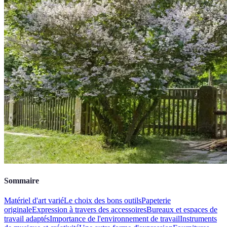
Sommaire
Matériel d'art varié
Le choix des bons outils
Papeterie
originale
Expression à travers des accessoires
Bureaux et espaces de
travail adaptés
Importance de l'environnement de travail
Instruments