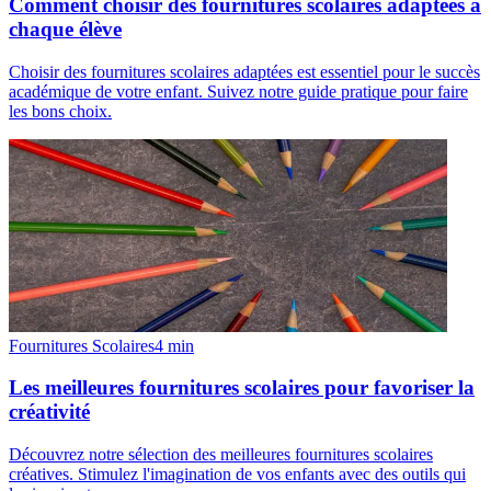
Comment choisir des fournitures scolaires adaptées à
chaque élève
Choisir des fournitures scolaires adaptées est essentiel pour le succès
académique de votre enfant. Suivez notre guide pratique pour faire
les bons choix.
Fournitures Scolaires
4
min
Les meilleures fournitures scolaires pour favoriser la
créativité
Découvrez notre sélection des meilleures fournitures scolaires
créatives. Stimulez l'imagination de vos enfants avec des outils qui