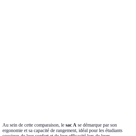
Critère
Sac A
Sac B
Sac C
Ergonomie
Excellente
Bonne
Moyenne
Organisation
5
3
4
interne
compartiments
compartiments
compartiments
Poids
Léger
Lourd
Moyen
Design
Moderne
Classique
Sportif
Au sein de cette comparaison, le
sac A
se démarque par son
ergonomie et sa capacité de rangement, idéal pour les étudiants
soucieux de leur confort et de leur efficacité lors de leurs