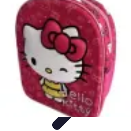
Top Fournitures
Fournitures Scolaires
Organisation
Fournitures
Écologiques
Éducation
Bureau
Top Fournitures