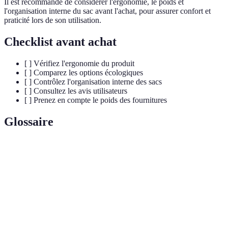
Il est recommandé de considérer l'ergonomie, le poids et
l'organisation interne du sac avant l'achat, pour assurer confort et
praticité lors de son utilisation.
Checklist avant achat
[ ] Vérifiez l'ergonomie du produit
[ ] Comparez les options écologiques
[ ] Contrôlez l'organisation interne des sacs
[ ] Consultez les avis utilisateurs
[ ] Prenez en compte le poids des fournitures
Glossaire
Terme
Définition
Fournitures
Éléments utilisés par les élèves pour
scolaires
l'apprentissage.
Qui respecte l'environnement et réduit les
Écoresponsable
impacts nuisibles.