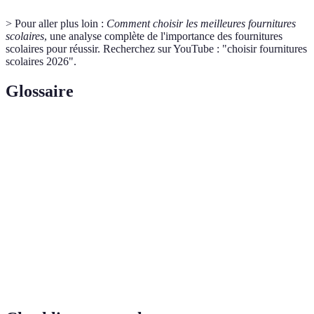
> Pour aller plus loin :
Comment choisir les meilleures fournitures
scolaires
, une analyse complète de l'importance des fournitures
scolaires pour réussir. Recherchez sur YouTube : "choisir fournitures
scolaires 2026".
Glossaire
Terme
Définition
Fournitures
Produits nécessaires pour étudié, incluant outils
scolaires
d'écriture, papiers, et équipements électroniques.
Bureau
Mobilier conçu spécifiquement pour optimiser
d'étude
l'espace de travail pour l'étude.
Gestion du
Ensemble d'outils et de méthodes pour optimiser
temps
son emploi du temps.