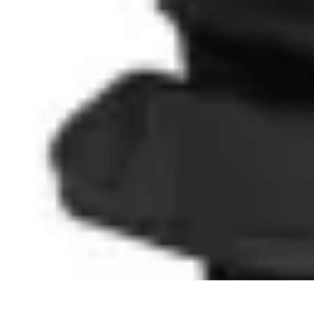
Top Fournitures
Fournitures Scolaires
Organisation
Fournitures Écologiques
Éducation
B
Top Fournitures