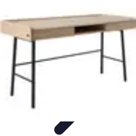
Top Fournitures
Fournitures Scolaires
Organisation
Fournitures
Écologiques
Éducation
Bureau
Top Fournitures