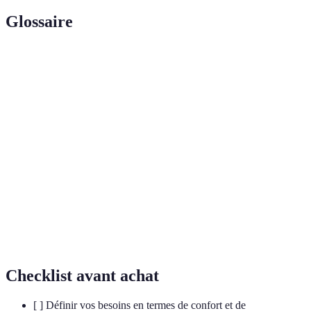
Glossaire
Terme
Définition
Fournitures
Ensemble des outils et équipements utilisés dans un
de bureau
bureau pour la gestion et l'organisation du travail.
Science qui étudie la relation entre l'homme et son
Ergonomie
environnement de travail, visant à optimiser le
confort et la performance.
Mobilier de bureau adaptable à différentes
Bureau
configurations et besoins, permettant une utilisation
modulable
flexible de l'espace.
Checklist avant achat
[ ] Définir vos besoins en termes de confort et de