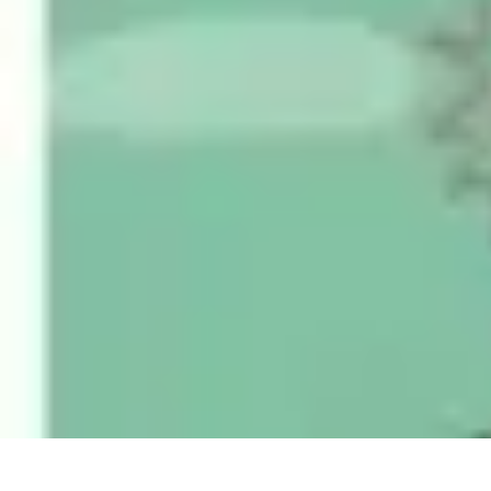
Top Fournitures
Fournitures Scolaires
Organisation
Fournitures Écologiques
Éducation
B
Top Fournitures