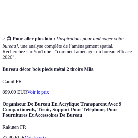
Espace de
Surface dédiée aux activités professionnelles en tout
travail
genre.
>
📺 Pour aller plus loin :
[Inspirations pour aménager votre
bureau]
, une analyse complète de l’aménagement spatial.
Recherchez sur YouTube : "comment aménager un bureau efficace
2026".
Bureau décor bois pieds métal 2 tiroirs Mila
Camif FR
899.00
EUR
Voir le prix
Organiseur De Bureau En Acrylique Transparent Avec 9
Compartiments, Tiroir, Support Pour Téléphone, Pour
Fournitures Et Accessoires De Bureau
Rakuten FR
37.99
EUR
Voir le prix