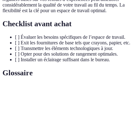
considérablement la qualité de votre travail au fil du temps. La
flexibilité est la clé pour un espace de travail optimal.
Checklist avant achat
[ ] Évaluer les besoins spécifiques de l’espace de travail.
[ ] Exit les fournitures de base tels que crayons, papier, etc.
[ ] Transmettre les éléments technologiques à jour.
[ ] Opter pour des solutions de rangement optimales.
[ ] Installer un éclairage suffisant dans le bureau.
Glossaire
Terme
Définition
Adaptation du poste de travail à l'utilisateur pour
Ergonomie
prévenir les douleurs.
Accessoire permettant de ranger les fournitures de
Organiseur
bureau de manière ordonnée.