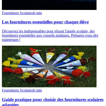
Fournitures Scolaires
6
min
Les fournitures essentielles pour chaque élève
Découvrez les indispensables pour réussir l'année scolaire, des
fournitures essentielles aux conseils pratiques. Préparez-vous dès
maintenant !
Fournitures Scolaires
6
min
Guide pratique pour choisir des fournitures scolaires
adaptées