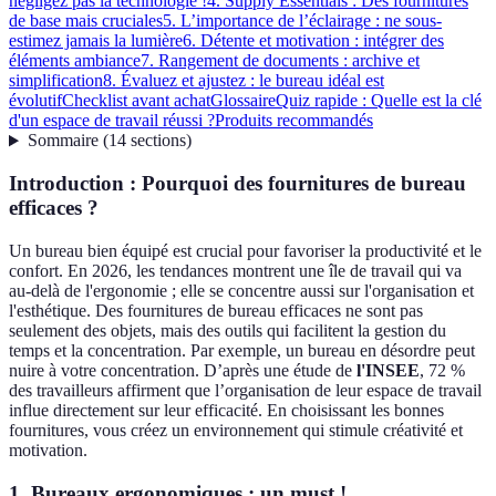
négligez pas la technologie !
4. Supply Essentials : Des fournitures
de base mais cruciales
5. L’importance de l’éclairage : ne sous-
estimez jamais la lumière
6. Détente et motivation : intégrer des
éléments ambiance
7. Rangement de documents : archive et
simplification
8. Évaluez et ajustez : le bureau idéal est
évolutif
Checklist avant achat
Glossaire
Quiz rapide : Quelle est la clé
d'un espace de travail réussi ?
Produits recommandés
Sommaire
(
14
sections
)
Introduction : Pourquoi des fournitures de bureau
efficaces ?
Un bureau bien équipé est crucial pour favoriser la productivité et le
confort. En 2026, les tendances montrent une île de travail qui va
au-delà de l'ergonomie ; elle se concentre aussi sur l'organisation et
l'esthétique. Des fournitures de bureau efficaces ne sont pas
seulement des objets, mais des outils qui facilitent la gestion du
temps et la concentration. Par exemple, un bureau en désordre peut
nuire à votre concentration. D’après une étude de
l'INSEE
, 72 %
des travailleurs affirment que l’organisation de leur espace de travail
influe directement sur leur efficacité. En choisissant les bonnes
fournitures, vous créez un environnement qui stimule créativité et
motivation.
1. Bureaux ergonomiques : un must !