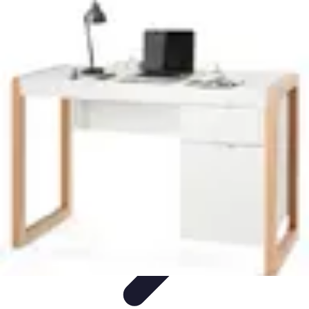
Top Fournitures
Fournitures Scolaires
Organisation
Fournitures
Écologiques
Éducation
Bureau
Top Fournitures