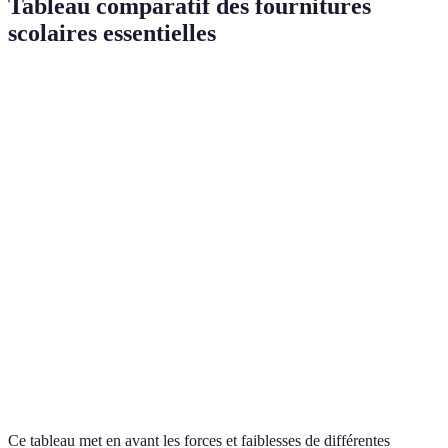
Tableau comparatif des fournitures
scolaires essentielles
Catégorie
Fourniture A
Fourniture B
Fourniture C
Cahier 100
Bloc-notes 50
Carnet de
Papeterie
pages
feuilles
croquis
Accessoires
Feutres à point
Crayons de
Stylo à bille
d'écriture
fin
couleur
Outils
Tablette 8
Ordinateur
Smartphone
numériques
pouces
portable
Trousse
Trousse
Boîte de
Rangement
simple
compartimentée
rangement
Ce tableau met en avant les forces et faiblesses de différentes