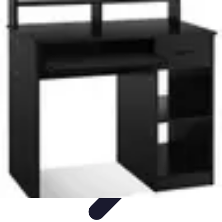
Top Fournitures
Fournitures Scolaires
Organisation
Fournitures
Écologiques
Éducation
Bureau
Top Fournitures