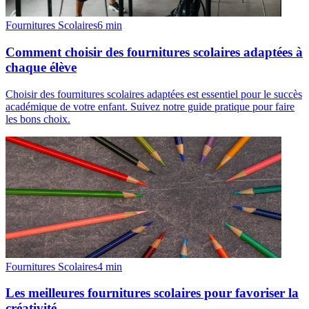
Fournitures Scolaires
6
min
Comment choisir des fournitures scolaires adaptées à
chaque élève
Choisir des fournitures scolaires adaptées est essentiel pour le succès
académique de votre enfant. Suivez notre guide pratique pour faire
les bons choix.
Fournitures Scolaires
4
min
Les meilleures fournitures scolaires pour favoriser la
créativité