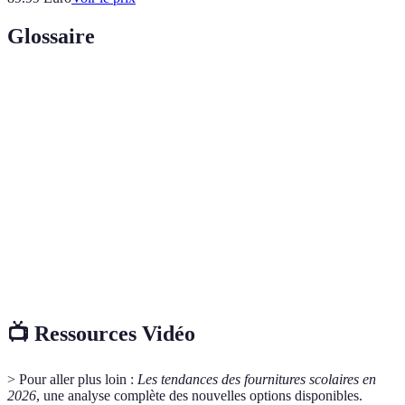
Glossaire
Terme
Définition
Se réfère à des produits conçus pour minimiser
Écologique
l'impact sur l'environnement.
Capacité d'un produit à fonctionner efficacement
Durabilité
sur le long terme.
Design qui facilite l'utilisation et le confort dans
Ergonomique
les activités scolaires.
📺 Ressources Vidéo
> Pour aller plus loin :
Les tendances des fournitures scolaires en
2026
, une analyse complète des nouvelles options disponibles.