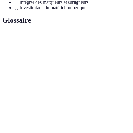
[ ] Intégrer des marqueurs et surligneurs
[ ] Investir dans du matériel numérique
Glossaire
Terme
Définition
Outil utilisé pour résoudre des équations
Calculatrice
mathématiques complexes, souvent indispensable
Scientifique
au collège et lycée.
Petite boîte ou étui utilisé pour ranger des
Trousse
fournitures scolaires comme des stylos, crayons, et
marqueurs.
Outils électroniques comme des tablettes ou
Fournitures
ordinateurs portables utilisés pour l'apprentissage
Numériques
moderne.