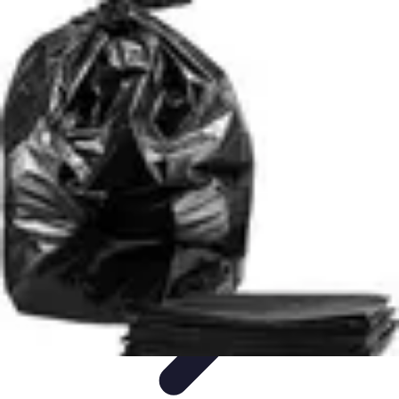
Top Fournitures
Fournitures Scolaires
Organisation
Fournitures
Écologiques
Éducation
Bureau
Top Fournitures