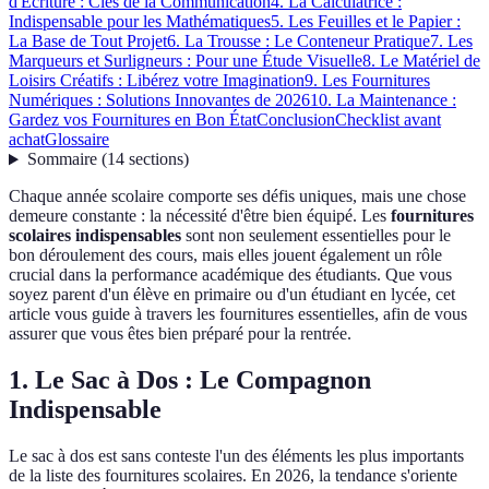
d'Écriture : Clés de la Communication
4. La Calculatrice :
Indispensable pour les Mathématiques
5. Les Feuilles et le Papier :
La Base de Tout Projet
6. La Trousse : Le Conteneur Pratique
7. Les
Marqueurs et Surligneurs : Pour une Étude Visuelle
8. Le Matériel de
Loisirs Créatifs : Libérez votre Imagination
9. Les Fournitures
Numériques : Solutions Innovantes de 2026
10. La Maintenance :
Gardez vos Fournitures en Bon État
Conclusion
Checklist avant
achat
Glossaire
Sommaire
(
14
sections
)
Chaque année scolaire comporte ses défis uniques, mais une chose
demeure constante : la nécessité d'être bien équipé. Les
fournitures
scolaires indispensables
sont non seulement essentielles pour le
bon déroulement des cours, mais elles jouent également un rôle
crucial dans la performance académique des étudiants. Que vous
soyez parent d'un élève en primaire ou d'un étudiant en lycée, cet
article vous guide à travers les fournitures essentielles, afin de vous
assurer que vous êtes bien préparé pour la rentrée.
1. Le Sac à Dos : Le Compagnon
Indispensable
Le sac à dos est sans conteste l'un des éléments les plus importants
de la liste des fournitures scolaires. En 2026, la tendance s'oriente