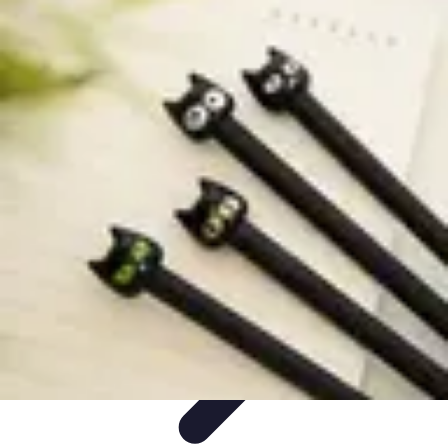
Top Fournitures
Fournitures Scolaires
Organisation
Fournitures
Écologiques
Éducation
Bureau
Top Fournitures