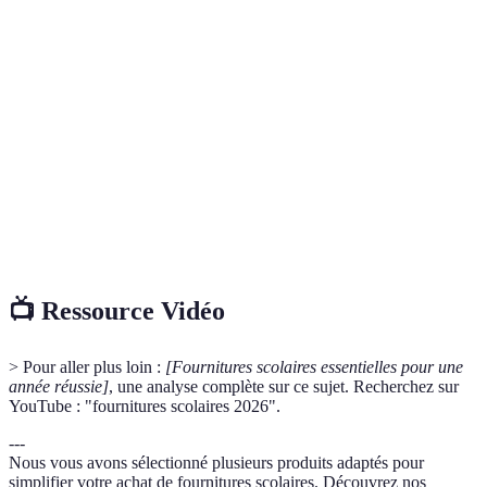
Terme
Définition
Fournitures
Ensemble des objets nécessaires pour
scolaires
l’apprentissage à l’école.
Conception favorisant le confort et la
Ergonomique
performance de l'utilisateur.
Calculatrice
Outil permettant de réaliser des opérations
scientifique
mathématiques complexes.
📺 Ressource Vidéo
> Pour aller plus loin :
[Fournitures scolaires essentielles pour une
année réussie]
, une analyse complète sur ce sujet. Recherchez sur
YouTube : "fournitures scolaires 2026".
---
Nous vous avons sélectionné plusieurs produits adaptés pour
simplifier votre achat de fournitures scolaires. Découvrez nos