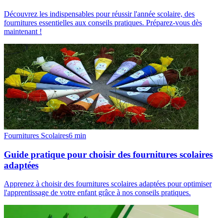
Découvrez les indispensables pour réussir l'année scolaire, des
fournitures essentielles aux conseils pratiques. Préparez-vous dès
maintenant !
Fournitures Scolaires
6
min
Guide pratique pour choisir des fournitures scolaires
adaptées
Apprenez à choisir des fournitures scolaires adaptées pour optimiser
l'apprentissage de votre enfant grâce à nos conseils pratiques.