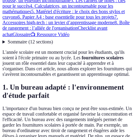
trousse, un essentiel incontournable
3. Les carnets de notes : clés
pour le succès
4. Calculatrices, un incontournable pour les
mathématiques
5. Matériel d'écriture : le choix des bons stylos et
crayons
6. Papier A4 : base essentielle pour tous les projets
7.
Accessoires high-tech : un levier d’apprentissage moderne
8. Boîte
de rangement : l’alliée de l'organisation
Checklist avant
achat
Glossaire
📺 Ressource Vidéo
Sommaire
(
12
sections
)
L'année scolaire est un moment crucial pour les étudiants, qu'ils
soient à l'école primaire ou au lycée. Les
fournitures scolaires
jouent un rôle essentiel dans leur capacité à apprendre et à
s'organiser. Dans cet article, nous allons explorer les fournitures qui
s'avèrent incontournables et garantissent un apprentissage optimal.
1. Un bureau adapté : l'environnement
d'étude parfait
L'importance d'un bureau bien conçu ne peut être sous-estimée. Un
espace de travail confortable et organisé favorise la concentration et
l'efficacité. Un bureau avec des rangements intégrés permet de
garder les fournitures scolaires à portée de main. Par exemple, un
bureau d'ordinateur avec tiroir de rangement et étagères aide les
élèves à organiser leurs manuels et matériel. De plus, un espace de