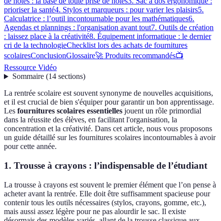
de notes : la base de toute prise de notes
3. Sac à dos ergonomique :
prioriser la santé
4. Stylos et marqueurs : pour varier les plaisirs
5.
Calculatrice : l’outil incontournable pour les mathématiques
6.
Agendas et plannings : l'organisation avant tout
7. Outils de création
: laissez place à la créativité
8. Équipement informatique : le dernier
cri de la technologie
Checklist lors des achats de fournitures
scolaires
Conclusion
Glossaire
🚀 Produits recommandés
📺
Ressource Vidéo
Sommaire
(
14
sections
)
La rentrée scolaire est souvent synonyme de nouvelles acquisitions,
et il est crucial de bien s'équiper pour garantir un bon apprentissage.
Les
fournitures scolaires essentielles
jouent un rôle primordial
dans la réussite des élèves, en facilitant l'organisation, la
concentration et la créativité. Dans cet article, nous vous proposons
un guide détaillé sur les fournitures scolaires incontournables à avoir
pour cette année.
1. Trousse à crayons : l’indispensable de l’étudiant
La trousse à crayons est souvent le premier élément que l’on pense à
acheter avant la rentrée. Elle doit être suffisamment spacieuse pour
contenir tous les outils nécessaires (stylos, crayons, gomme, etc.),
mais aussi assez légère pour ne pas alourdir le sac. Il existe
désormais des modèles variés, allant de la trousse classique aux