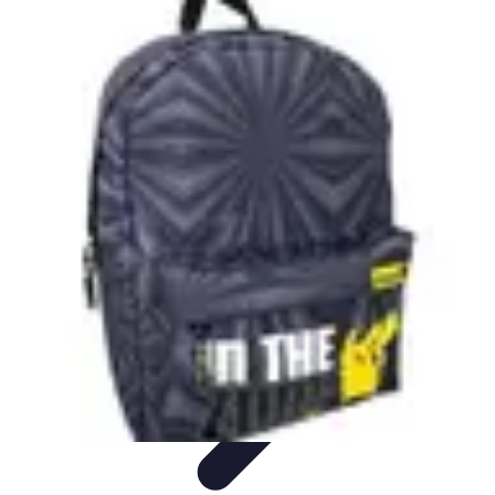
Top Fournitures
Fournitures Scolaires
Organisation
Fournitures
Écologiques
Éducation
Bureau
Top Fournitures