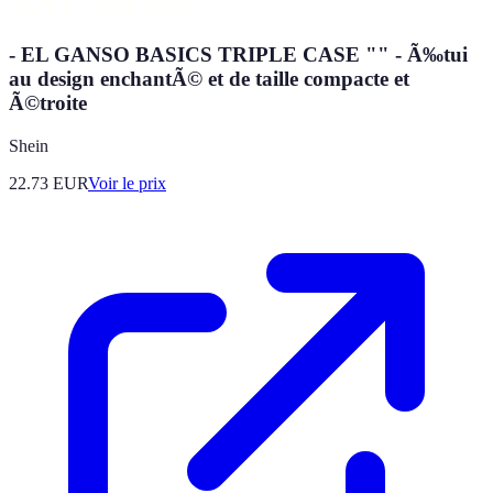
- EL GANSO BASICS TRIPLE CASE "" - Ã‰tui
au design enchantÃ© et de taille compacte et
Ã©troite
Shein
22.73
EUR
Voir le prix