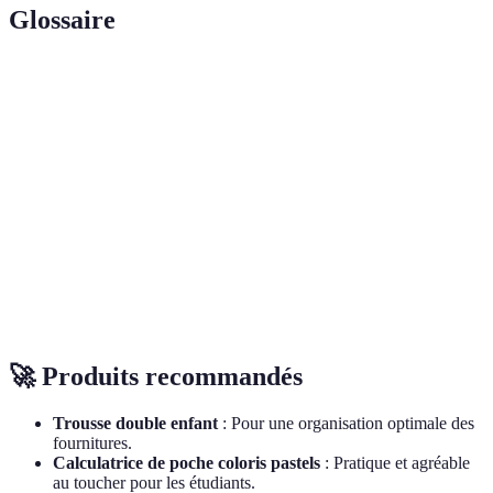
Glossaire
Terme
Définition
Qui est conçu pour réduire la fatigue et améliorer
Ergonomique
le confort d'utilisation.
Stylos qui utilisent une encre à base de gel pour
Stylos à gel
une écriture fluide.
Action d'organiser des tâches au sein d'un
Planification
calendrier.
🚀 Produits recommandés
Trousse double enfant
: Pour une organisation optimale des
fournitures.
Calculatrice de poche coloris pastels
: Pratique et agréable
au toucher pour les étudiants.