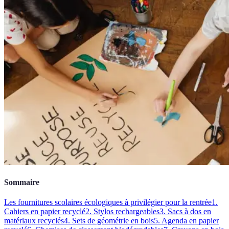
Sommaire
Les fournitures scolaires écologiques à privilégier pour la rentrée
1.
Cahiers en papier recyclé
2. Stylos rechargeables
3. Sacs à dos en
matériaux recyclés
4. Sets de géométrie en bois
5. Agenda en papier