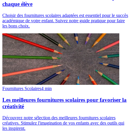
chaque élève
Choisir des fournitures scolaires adaptées est essentiel pour le succès
académique de votre enfant. Suivez notre guide pratique pour faire
les bons choix.
Fournitures Scolaires
4
min
Les meilleures fournitures scolaires pour favoriser la
créativité
Découvrez notre sélection des meilleures fournitures scolaires
créatives. Stimulez l'imagination de vos enfants avec des outils qui
les inspirent.