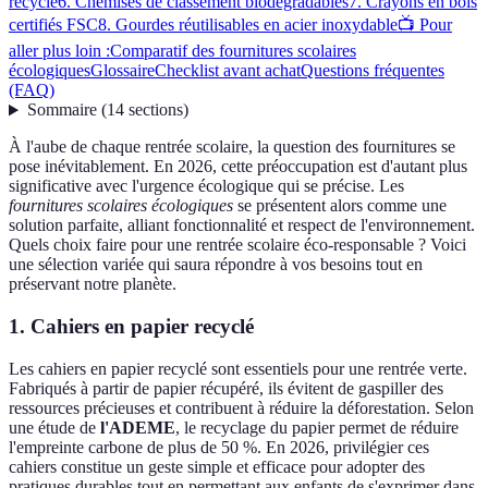
recyclé
6. Chemises de classement biodégradables
7. Crayons en bois
certifiés FSC
8. Gourdes réutilisables en acier inoxydable
📺 Pour
aller plus loin :
Comparatif des fournitures scolaires
écologiques
Glossaire
Checklist avant achat
Questions fréquentes
(FAQ)
Sommaire
(
14
sections
)
À l'aube de chaque rentrée scolaire, la question des fournitures se
pose inévitablement. En 2026, cette préoccupation est d'autant plus
significative avec l'urgence écologique qui se précise. Les
fournitures scolaires écologiques
se présentent alors comme une
solution parfaite, alliant fonctionnalité et respect de l'environnement.
Quels choix faire pour une rentrée scolaire éco-responsable ? Voici
une sélection variée qui saura répondre à vos besoins tout en
préservant notre planète.
1. Cahiers en papier recyclé
Les cahiers en papier recyclé sont essentiels pour une rentrée verte.
Fabriqués à partir de papier récupéré, ils évitent de gaspiller des
ressources précieuses et contribuent à réduire la déforestation. Selon
une étude de
l'ADEME
, le recyclage du papier permet de réduire
l'empreinte carbone de plus de 50 %. En 2026, privilégier ces
cahiers constitue un geste simple et efficace pour adopter des
pratiques durables tout en permettant aux enfants de s'exprimer dans