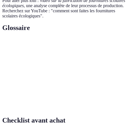
Pour aller plus loin :
Vidéo sur la fabrication de fournitures scolaires
écologiques
, une analyse complète de leur processus de production.
Recherchez sur YouTube : "comment sont faites les fournitures
scolaires écologiques".
Glossaire
Terme
Définition
Processus de transformation des déchets en
Recyclage
nouveaux produits.
Capacité d'un produit à se décomposer
Biodégradable
naturellement.
Empreinte
Mesure des émissions de CO2 générées par
carbone
l'homme.
Checklist avant achat