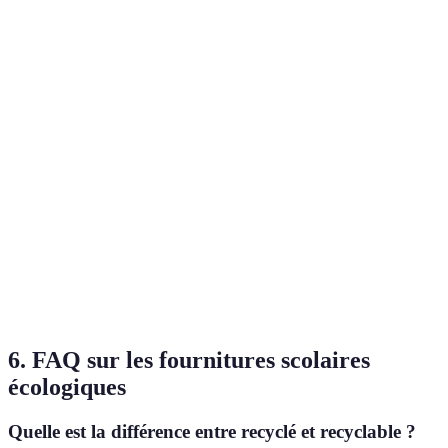
Critère
Marqueurs Écologiques
Marqueurs Classiques
Ingrédients
Composés à base d'eau
Solvants chimiques
Plastique non
Durabilité
100% biodégradables
recyclable
Coût
Souvent plus élevé
Moins cher
Variable selon la
Performance
Excellente pigmentation
marque
6. FAQ sur les fournitures scolaires
écologiques
Quelle est la différence entre recyclé et recyclable ?