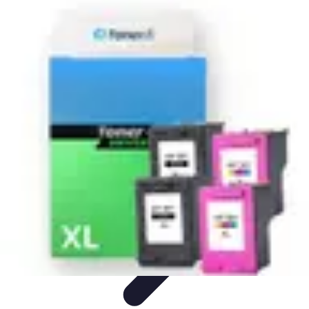
Top Fournitures
Fournitures Scolaires
Organisation
Fournitures
Écologiques
Éducation
Bureau
Top Fournitures