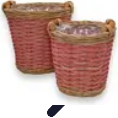
Top Fournitures
Fournitures Scolaires
Organisation
Fournitures
Écologiques
Éducation
Bureau
Top Fournitures