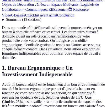
Sur la Bonne Voie
6. Fournitures de Bureau : Les Incontournables
7.
Objets de Décoration : Créez un Espace Motivant
8. Logiciels de
Collaboration : Communiquez Efficacement
📺 Ressource
Vidéo
Glossaire
Checklist avant achat
Conclusion
Sommaire
(
13
sections
)
Dans un monde où le télétravail est devenu la norme, aménager un
bureau à domicile efficace est essentiel. Les fournitures bureau à
domicile jouent un rôle crucial dans l'amélioration de votre
productivité et de votre confort. Qu'il s'agisse de mobilier
ergonomique, d'outils de gestion de temps ou d'autres accessoires,
chaque élément compte. Dans cet article, nous allons explorer les
fournitures indispensables pour optimiser votre espace de travail à
domicile.
1. Bureau Ergonomique : Un
Investissement Indispensable
Avoir un bureau adapté est le fondement d'un bon environnement de
travail. Un bureau ergonomique permet d'ajuster la hauteur en
fonction de votre position assise ou debout, ce qui contribue à
prévenir les douleurs de dos. Selon les études de
UFC-Que
Choisir
, 25% des travailleurs à domicile souffrent de maux de dos
liés à un mobilier inadapté. Investir dans un bureau qui s'ajuste à vos