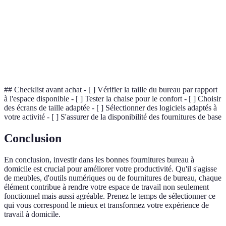
Chaise
Chaise qui soutient le corps d'une manière qui
Ergonomique
favorise un bon alignement postural.
Configuration à deux écrans permettant
Moniteur
d'améliorer la productivité en facilitant le
Double
multitâche.
## Checklist avant achat - [ ] Vérifier la taille du bureau par rapport
à l'espace disponible - [ ] Tester la chaise pour le confort - [ ] Choisir
des écrans de taille adaptée - [ ] Sélectionner des logiciels adaptés à
votre activité - [ ] S'assurer de la disponibilité des fournitures de base
Conclusion
En conclusion, investir dans les bonnes fournitures bureau à
domicile est crucial pour améliorer votre productivité. Qu'il s'agisse
de meubles, d'outils numériques ou de fournitures de bureau, chaque
élément contribue à rendre votre espace de travail non seulement
fonctionnel mais aussi agréable. Prenez le temps de sélectionner ce
qui vous correspond le mieux et transformez votre expérience de
travail à domicile.