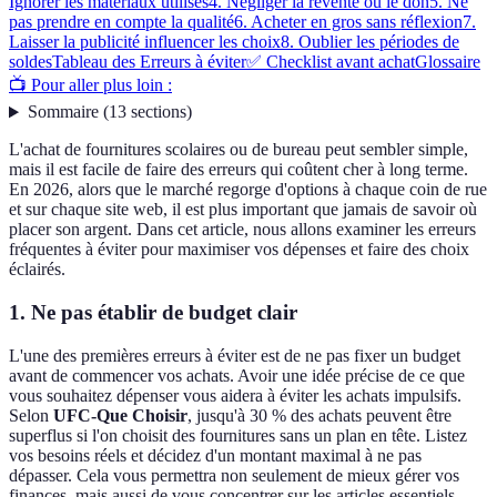
Ignorer les matériaux utilisés
4. Négliger la revente ou le don
5. Ne
pas prendre en compte la qualité
6. Acheter en gros sans réflexion
7.
Laisser la publicité influencer les choix
8. Oublier les périodes de
soldes
Tableau des Erreurs à éviter
✅ Checklist avant achat
Glossaire
📺 Pour aller plus loin :
Sommaire
(
13
sections
)
L'achat de fournitures scolaires ou de bureau peut sembler simple,
mais il est facile de faire des erreurs qui coûtent cher à long terme.
En 2026, alors que le marché regorge d'options à chaque coin de rue
et sur chaque site web, il est plus important que jamais de savoir où
placer son argent. Dans cet article, nous allons examiner les erreurs
fréquentes à éviter pour maximiser vos dépenses et faire des choix
éclairés.
1. Ne pas établir de budget clair
L'une des premières erreurs à éviter est de ne pas fixer un budget
avant de commencer vos achats. Avoir une idée précise de ce que
vous souhaitez dépenser vous aidera à éviter les achats impulsifs.
Selon
UFC-Que Choisir
, jusqu'à 30 % des achats peuvent être
superflus si l'on choisit des fournitures sans un plan en tête. Listez
vos besoins réels et décidez d'un montant maximal à ne pas
dépasser. Cela vous permettra non seulement de mieux gérer vos
finances, mais aussi de vous concentrer sur les articles essentiels