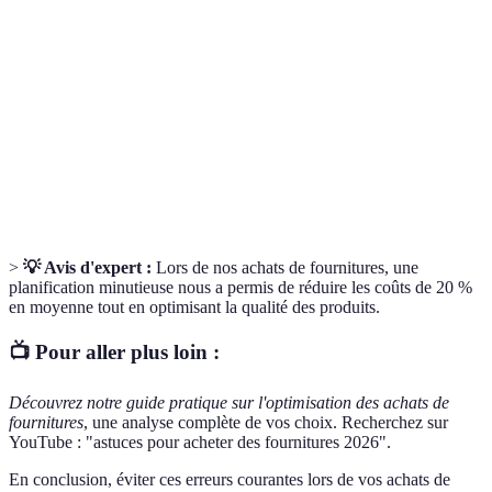
Budget
ses dépenses lors de ses achats.
Articles nécessaires pour le travail ou l'éducation,
Fournitures
tels que papiers, stylos, et autres outils.
Désignant des produits qui sont respectueux de
Écologique
l'environnement et qui réduisent l'impact
écologique.
>
💡 Avis d'expert :
Lors de nos achats de fournitures, une
planification minutieuse nous a permis de réduire les coûts de 20 %
en moyenne tout en optimisant la qualité des produits.
📺 Pour aller plus loin :
Découvrez notre guide pratique sur l'optimisation des achats de
fournitures
, une analyse complète de vos choix. Recherchez sur
YouTube : "astuces pour acheter des fournitures 2026".
En conclusion, éviter ces erreurs courantes lors de vos achats de