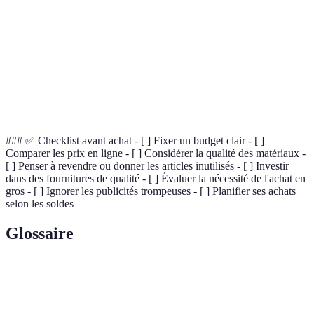
priorités
publicités
trompeuses
Ignorer les
meilleures
Oublier les
Perte d'économies
Profiter d
périodes
soldes
potentielles
soldes
pour
acheter
### ✅ Checklist avant achat - [ ] Fixer un budget clair - [ ]
Comparer les prix en ligne - [ ] Considérer la qualité des matériaux -
[ ] Penser à revendre ou donner les articles inutilisés - [ ] Investir
dans des fournitures de qualité - [ ] Évaluer la nécessité de l'achat en
gros - [ ] Ignorer les publicités trompeuses - [ ] Planifier ses achats
selon les soldes
Glossaire
Terme
Définition
Montant maximum que l'on se fixe pour contrôler