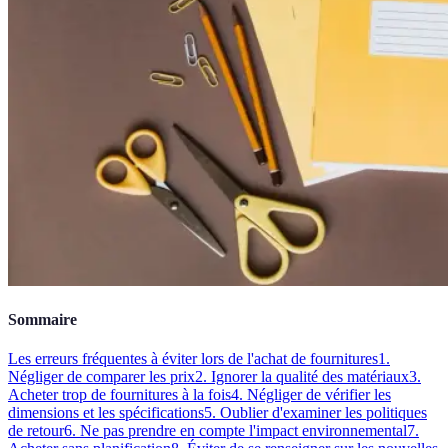
Sommaire
Les erreurs fréquentes à éviter lors de l'achat de fournitures
1.
Négliger de comparer les prix
2. Ignorer la qualité des matériaux
3.
Acheter trop de fournitures à la fois
4. Négliger de vérifier les
dimensions et les spécifications
5. Oublier d'examiner les politiques
de retour
6. Ne pas prendre en compte l'impact environnemental
7.