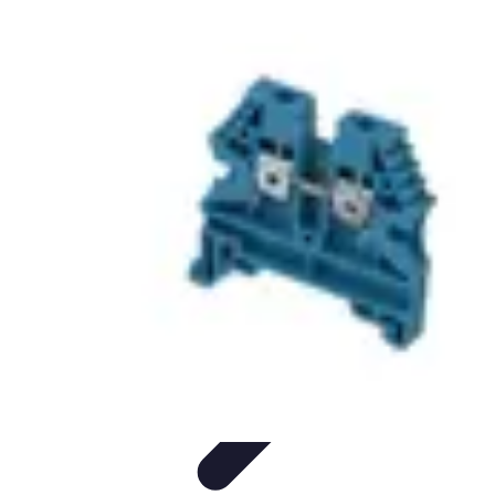
Top Fournitures
Fournitures Scolaires
Organisation
Fournitures
Écologiques
Éducation
Bureau
Top Fournitures