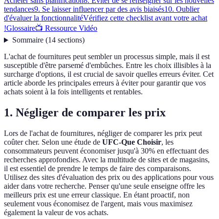
Acheter sans planification
8. Éviter de se renseigner sur les nouvelles
tendances
9. Se laisser influencer par des avis biaisés
10. Oublier
d'évaluer la fonctionnalité
Vérifiez cette checklist avant votre achat
!
Glossaire
📺 Ressource Vidéo
Sommaire
(
14
sections
)
L'achat de fournitures peut sembler un processus simple, mais il est
susceptible d'être parsemé d'embûches. Entre les choix illisibles à la
surcharge d'options, il est crucial de savoir quelles erreurs éviter. Cet
article aborde les principales erreurs à éviter pour garantir que vos
achats soient à la fois intelligents et rentables.
1. Négliger de comparer les prix
Lors de l'achat de fournitures, négliger de comparer les prix peut
coûter cher. Selon une étude de
UFC-Que Choisir
, les
consommateurs peuvent économiser jusqu'à 30% en effectuant des
recherches approfondies. Avec la multitude de sites et de magasins,
il est essentiel de prendre le temps de faire des comparaisons.
Utilisez des sites d'évaluation des prix ou des applications pour vous
aider dans votre recherche. Penser qu'une seule enseigne offre les
meilleurs prix est une erreur classique. En étant proactif, non
seulement vous économisez de l'argent, mais vous maximisez
également la valeur de vos achats.