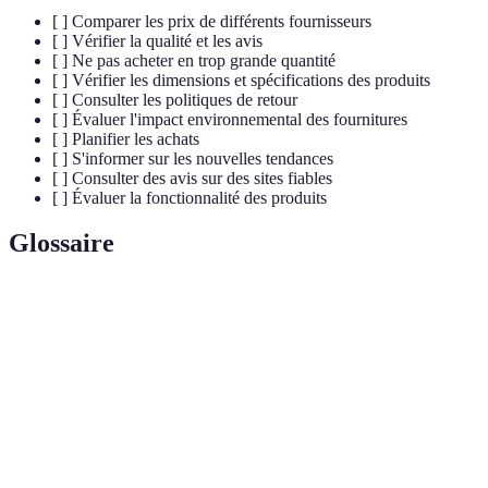
[ ] Comparer les prix de différents fournisseurs
[ ] Vérifier la qualité et les avis
[ ] Ne pas acheter en trop grande quantité
[ ] Vérifier les dimensions et spécifications des produits
[ ] Consulter les politiques de retour
[ ] Évaluer l'impact environnemental des fournitures
[ ] Planifier les achats
[ ] S'informer sur les nouvelles tendances
[ ] Consulter des avis sur des sites fiables
[ ] Évaluer la fonctionnalité des produits
Glossaire
Terme
Définition
Articles nécessaires pour le travail ou l'école,
Fournitures
comprenant papeterie, outils de bureau, etc.
Mesure de la durabilité et de la performance d'un
Qualité
produit, indiquant sa capacité à répondre aux
besoins.