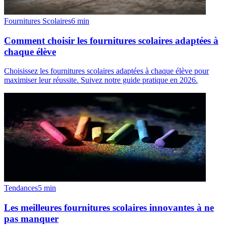
Fournitures Scolaires
6
min
Comment choisir les fournitures scolaires adaptées à
chaque élève
Choisissez les fournitures scolaires adaptées à chaque élève pour
maximiser leur réussite. Suivez notre guide pratique en 2026.
Tendances
5
min
Les meilleures fournitures scolaires innovantes à ne
pas manquer