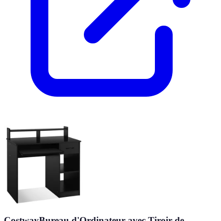
CostwayBureau d'Ordinateur avec Tiroir de