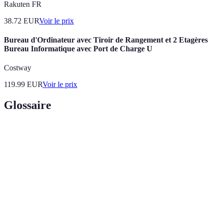
Rakuten FR
38.72
EUR
Voir le prix
Bureau d'Ordinateur avec Tiroir de Rangement et 2 Etagères
Bureau Informatique avec Port de Charge U
Costway
119.99
EUR
Voir le prix
Glossaire
Terme
Définition
Fournitures
Ensemble des outils et matériaux utilisés par les
scolaires
élèves pour leurs études.
Science qui étudie la conception des équipements
Ergonomie
en fonction des interactions humaines.