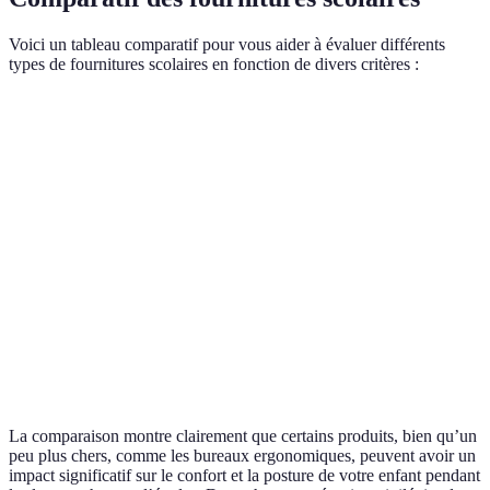
Voici un tableau comparatif pour vous aider à évaluer différents
types de fournitures scolaires en fonction de divers critères :
Critère
Trousse Double
Calculatrice Scientifique
Bur
Prix
Abordable
Intermédiaire
Éle
Ergonomie
Indispensable
Utilisation moyenne
Exc
Plastique
Matériaux
Plástico durable
Pan
recyclable
Utilisation
École primaire
Collège / Lycée
Bur
prévue
La comparaison montre clairement que certains produits, bien qu’un
peu plus chers, comme les bureaux ergonomiques, peuvent avoir un
impact significatif sur le confort et la posture de votre enfant pendant