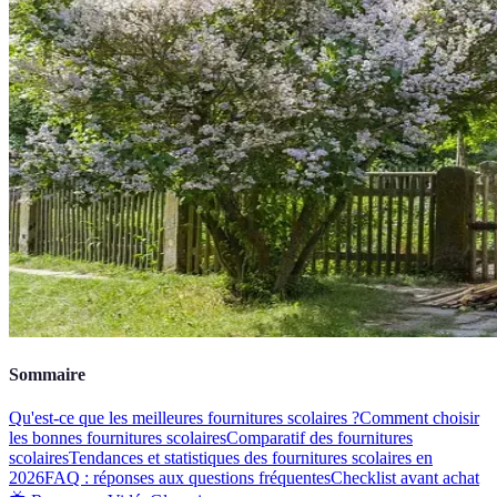
Sommaire
Qu'est-ce que les meilleures fournitures scolaires ?
Comment choisir
les bonnes fournitures scolaires
Comparatif des fournitures
scolaires
Tendances et statistiques des fournitures scolaires en
2026
FAQ : réponses aux questions fréquentes
Checklist avant achat