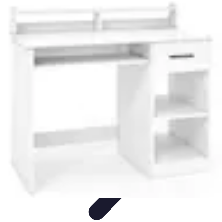
Top Fournitures
Fournitures Scolaires
Organisation
Fournitures
Écologiques
Éducation
Bureau
Top Fournitures