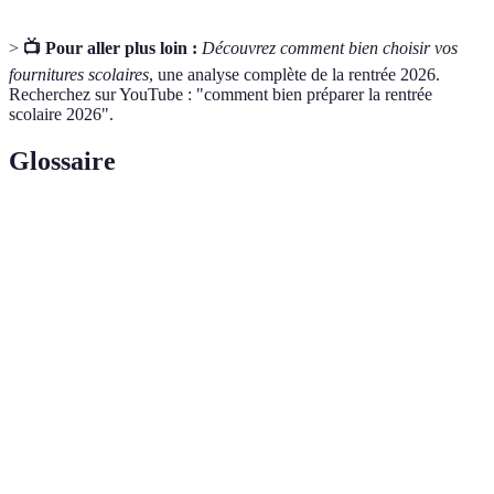
>
📺 Pour aller plus loin :
Découvrez comment bien choisir vos
fournitures scolaires
, une analyse complète de la rentrée 2026.
Recherchez sur YouTube : "comment bien préparer la rentrée
scolaire 2026".
Glossaire
Terme
Définition
Accessoires
Objets et fournitures nécessaires pour les études et
scolaires
l'apprentissage.
Étude des interactions entre l’homme et son
Ergonomie
environnement, notamment en matière de confort et
de sécurité dans les équipements.
Capacité d'un produit à être utilisé pendant une
période prolongée sans se dégrader, souvent en
Durabilité