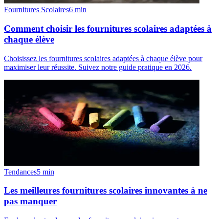
Fournitures Scolaires
6
min
Comment choisir les fournitures scolaires adaptées à
chaque élève
Choisissez les fournitures scolaires adaptées à chaque élève pour
maximiser leur réussite. Suivez notre guide pratique en 2026.
Tendances
5
min
Les meilleures fournitures scolaires innovantes à ne
pas manquer