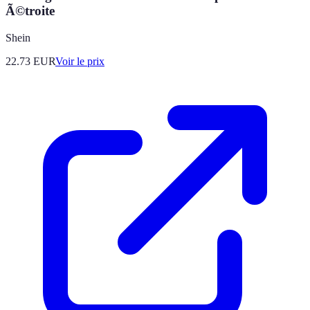
Ã©troite
Shein
22.73
EUR
Voir le prix