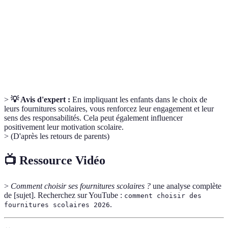
Fournitures
Produits conçus pour minimiser l'impact
écoresponsables
environnemental.
Budget
Estimation des dépenses nécessaires pour
prévisionnel
acheter des fournitures.
>
💡 Avis d'expert :
En impliquant les enfants dans le choix de
leurs fournitures scolaires, vous renforcez leur engagement et leur
sens des responsabilités. Cela peut également influencer
positivement leur motivation scolaire.
> (D'après les retours de parents)
📺 Ressource Vidéo
>
Comment choisir ses fournitures scolaires ?
une analyse complète
de [sujet]. Recherchez sur YouTube :
comment choisir des
.
fournitures scolaires 2026