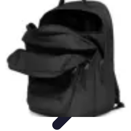
Top Fournitures
Fournitures Scolaires
Organisation
Fournitures
Écologiques
Éducation
Bureau
Top Fournitures