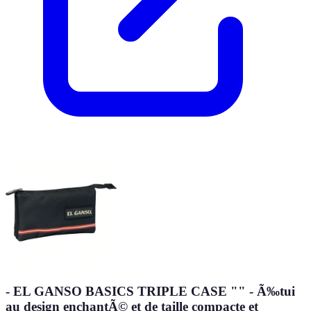
- EL GANSO BASICS TRIPLE CASE "" - Ã‰tui
au design enchantÃ© et de taille compacte et