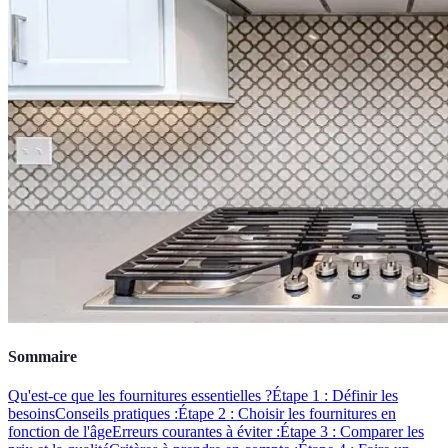
Sommaire
Qu'est-ce que les fournitures essentielles ?
Étape 1 : Définir les
besoins
Conseils pratiques :
Étape 2 : Choisir les fournitures en
fonction de l'âge
Erreurs courantes à éviter :
Étape 3 : Comparer les