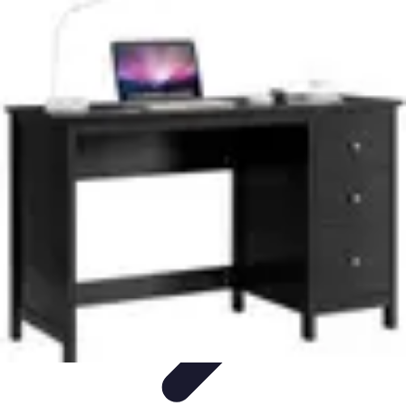
Top Fournitures
Fournitures Scolaires
Organisation
Fournitures
Écologiques
Éducation
Bureau
Top Fournitures