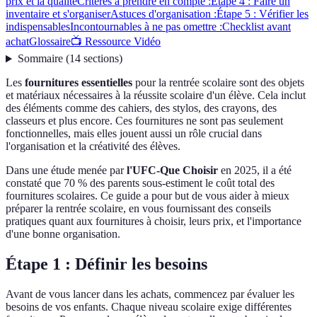
prix et la qualité
Critères à prendre en compte :
Étape 4 : Faire un
inventaire et s'organiser
Astuces d'organisation :
Étape 5 : Vérifier les
indispensables
Incontournables à ne pas omettre :
Checklist avant
achat
Glossaire
📺 Ressource Vidéo
Sommaire
(
14
sections
)
Les
fournitures essentielles
pour la rentrée scolaire sont des objets
et matériaux nécessaires à la réussite scolaire d'un élève. Cela inclut
des éléments comme des cahiers, des stylos, des crayons, des
classeurs et plus encore. Ces fournitures ne sont pas seulement
fonctionnelles, mais elles jouent aussi un rôle crucial dans
l'organisation et la créativité des élèves.
Dans une étude menée par
l'UFC-Que Choisir
en 2025, il a été
constaté que 70 % des parents sous-estiment le coût total des
fournitures scolaires. Ce guide a pour but de vous aider à mieux
préparer la rentrée scolaire, en vous fournissant des conseils
pratiques quant aux fournitures à choisir, leurs prix, et l'importance
d'une bonne organisation.
Étape 1 : Définir les besoins
Avant de vous lancer dans les achats, commencez par évaluer les
besoins de vos enfants. Chaque niveau scolaire exige différentes