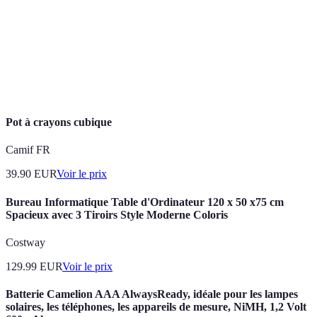
Espace de travail équipé de fournitures pour
Bureau
apprendre.
Méthode de rangement et de gestion des
Organisation
fournitures pour une efficacité accrue.
Pot à crayons cubique
Camif FR
39.90
EUR
Voir le prix
Bureau Informatique Table d'Ordinateur 120 x 50 x75 cm
Spacieux avec 3 Tiroirs Style Moderne Coloris
Costway
129.99
EUR
Voir le prix
Batterie Camelion AAA AlwaysReady, idéale pour les lampes
solaires, les téléphones, les appareils de mesure, NiMH, 1,2 Volt