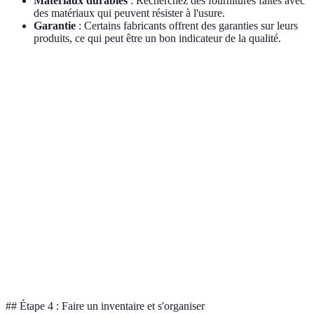
Matériaux durables
: Recherchez des fournitures faites avec
des matériaux qui peuvent résister à l'usure.
Garantie
: Certains fabricants offrent des garanties sur leurs
produits, ce qui peut être un bon indicateur de la qualité.
Critère
Magasin A
Magasin B
Magasin C
Verdic
Prix des
Magas
1,20 EUR
1,00 EUR
1,50 EUR
stylos
B
Qualité du
Magas
Bonne
Excellente
Passable
papier
A
Ergonomie
Magas
Correcte
Bonne
Excellente
des sacs
C
Gamme de
Magas
Variée
Limitée
Variée
produits
A
## Étape 4 : Faire un inventaire et s'organiser