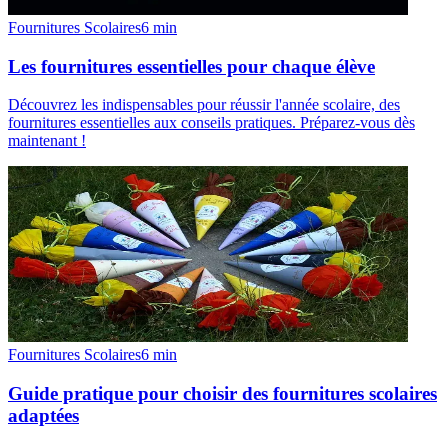
Fournitures Scolaires
6
min
Les fournitures essentielles pour chaque élève
Découvrez les indispensables pour réussir l'année scolaire, des
fournitures essentielles aux conseils pratiques. Préparez-vous dès
maintenant !
Fournitures Scolaires
6
min
Guide pratique pour choisir des fournitures scolaires
adaptées