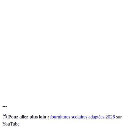
Terme
Définition
Ensemble d'articles nécessaires pour l'éducation
Fournitures
d'un élève, incluant les outils d'écriture, les
Scolaires
cahiers, et le matériel artistique.
Science de la conception qui vise à optimiser
Ergonomie
l'utilisation d'un produit pour le confort de
l'utilisateur.
Approche éducative qui prend en compte les
Apprentissage
besoins spécifiques des étudiants, leur rythme et
Adapté
leurs méthodes d'apprentissage.
---
📺
Pour aller plus loin :
fournitures scolaires adaptées 2026
sur
YouTube