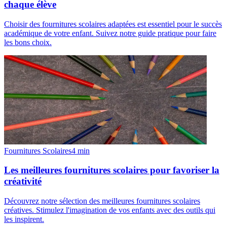
chaque élève
Choisir des fournitures scolaires adaptées est essentiel pour le succès
académique de votre enfant. Suivez notre guide pratique pour faire
les bons choix.
Fournitures Scolaires
4
min
Les meilleures fournitures scolaires pour favoriser la
créativité
Découvrez notre sélection des meilleures fournitures scolaires
créatives. Stimulez l'imagination de vos enfants avec des outils qui
les inspirent.