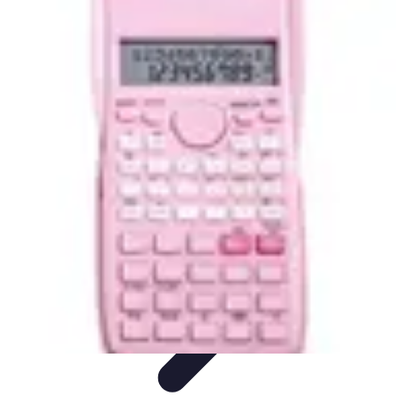
Top Fournitures
Fournitures Scolaires
Organisation
Fournitures
Écologiques
Éducation
Bureau
Top Fournitures