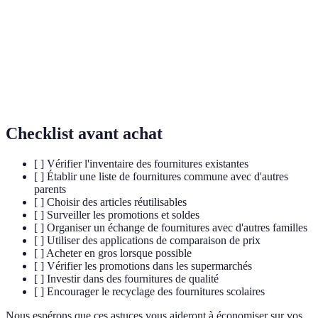
Économie
et à prolonger la durée de vie des produits,
circulaire
favorisant ainsi la durabilité.
Pratique d'achat où plusieurs personnes se
Achat
regroupent pour acheter des produits en grandes
groupé
quantités, réduisant ainsi le coût unitaire.
Checklist avant achat
[ ] Vérifier l'inventaire des fournitures existantes
[ ] Établir une liste de fournitures commune avec d'autres
parents
[ ] Choisir des articles réutilisables
[ ] Surveiller les promotions et soldes
[ ] Organiser un échange de fournitures avec d'autres familles
[ ] Utiliser des applications de comparaison de prix
[ ] Acheter en gros lorsque possible
[ ] Vérifier les promotions dans les supermarchés
[ ] Investir dans des fournitures de qualité
[ ] Encourager le recyclage des fournitures scolaires
Nous espérons que ces astuces vous aideront à économiser sur vos