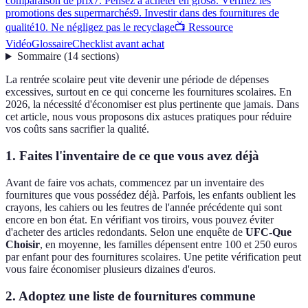
comparaison de prix
7. Pensez à acheter en gros
8. Vérifiez les
promotions des supermarchés
9. Investir dans des fournitures de
qualité
10. Ne négligez pas le recyclage
📺 Ressource
Vidéo
Glossaire
Checklist avant achat
Sommaire
(
14
sections
)
La rentrée scolaire peut vite devenir une période de dépenses
excessives, surtout en ce qui concerne les fournitures scolaires. En
2026, la nécessité d'économiser est plus pertinente que jamais. Dans
cet article, nous vous proposons dix astuces pratiques pour réduire
vos coûts sans sacrifier la qualité.
1. Faites l'inventaire de ce que vous avez déjà
Avant de faire vos achats, commencez par un inventaire des
fournitures que vous possédez déjà. Parfois, les enfants oublient les
crayons, les cahiers ou les feutres de l'année précédente qui sont
encore en bon état. En vérifiant vos tiroirs, vous pouvez éviter
d'acheter des articles redondants. Selon une enquête de
UFC-Que
Choisir
, en moyenne, les familles dépensent entre 100 et 250 euros
par enfant pour des fournitures scolaires. Une petite vérification peut
vous faire économiser plusieurs dizaines d'euros.
2. Adoptez une liste de fournitures commune