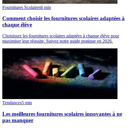
Fournitures Scolaires
6
min
Comment choisir les fournitures scolaires adaptées à
chaque élève
Choisissez les fournitures scolaires adaptées à chaque élève pour
maximiser leur réussite. Suivez notre guide pratique en 2026.
Tendances
5
min
Les meilleures fournitures scolaires innovantes à ne
pas manquer