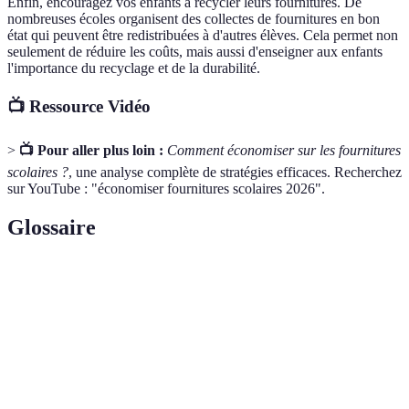
Enfin, encouragez vos enfants à recycler leurs fournitures. De
nombreuses écoles organisent des collectes de fournitures en bon
état qui peuvent être redistribuées à d'autres élèves. Cela permet non
seulement de réduire les coûts, mais aussi d'enseigner aux enfants
l'importance du recyclage et de la durabilité.
📺 Ressource Vidéo
>
📺 Pour aller plus loin :
Comment économiser sur les fournitures
scolaires ?
, une analyse complète de stratégies efficaces. Recherchez
sur YouTube : "économiser fournitures scolaires 2026".
Glossaire
Terme
Définition
Ensemble des matériels nécessaires pour
Fournitures
l'éducation, tels que les cahiers, stylos et autres
scolaires
articles de papeterie.
Modèle économique qui vise à réduire le gaspillage