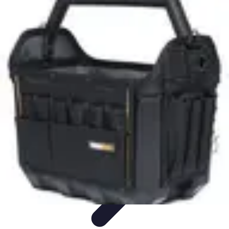
Top Fournitures
Fournitures Scolaires
Organisation
Fournitures
Écologiques
Éducation
Bureau
Top Fournitures