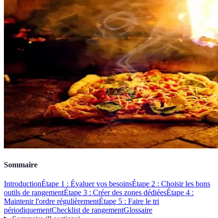
Sommaire
Introduction
Étape 1 : Évaluer vos besoins
Étape 2 : Choisir les bons
outils de rangement
Étape 3 : Créer des zones dédiées
Étape 4 :
Maintenir l'ordre régulièrement
Étape 5 : Faire le tri
périodiquement
Checklist de rangement
Glossaire