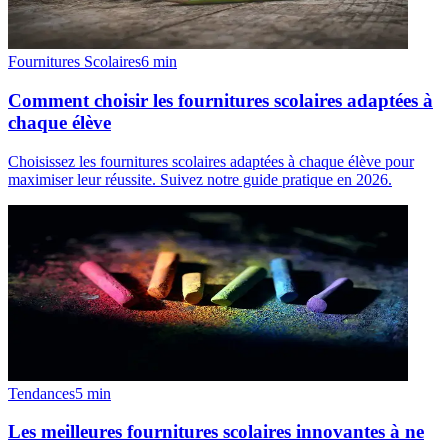
Fournitures Scolaires
6
min
Comment choisir les fournitures scolaires adaptées à
chaque élève
Choisissez les fournitures scolaires adaptées à chaque élève pour
maximiser leur réussite. Suivez notre guide pratique en 2026.
Tendances
5
min
Les meilleures fournitures scolaires innovantes à ne