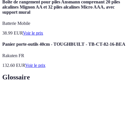
Boîte de rangement pour piles Ansmann comprenant 20 piles
alcalines Mignon AA et 32 piles alcalines Micro AAA, avec
support mural
Batterie Mobile
38.99
EUR
Voir le prix
Panier porte-outils 40cm - TOUGHBUILT - TB-CT-82-16-BEA
Rakuten FR
132.60
EUR
Voir le prix
Glossaire
Terme
Définition
Action de structurer et de classer des éléments
Organisation
pour un accès facilité.
Capacité à atteindre des objectifs avec un