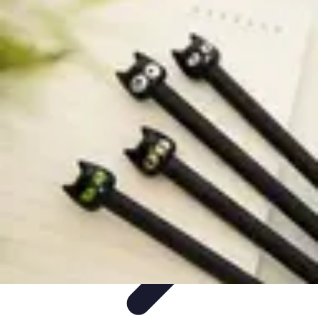
Top Fournitures
Fournitures Scolaires
Organisation
Fournitures
Écologiques
Éducation
Bureau
Top Fournitures