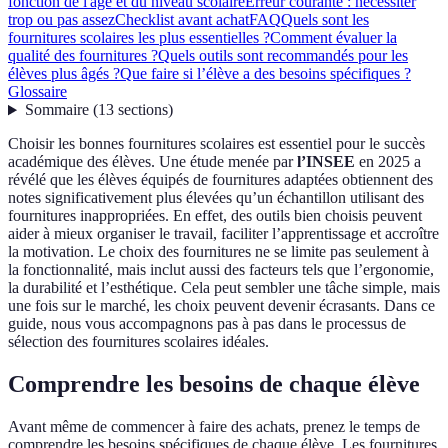
fonction de l'âge et du niveau scolaire
Erreur courante : nécessiter
trop ou pas assez
Checklist avant achat
FAQ
Quels sont les
fournitures scolaires les plus essentielles ?
Comment évaluer la
qualité des fournitures ?
Quels outils sont recommandés pour les
élèves plus âgés ?
Que faire si l’élève a des besoins spécifiques ?
Glossaire
Sommaire
(
13
sections
)
Choisir les bonnes fournitures scolaires est essentiel pour le succès
académique des élèves. Une étude menée par
l’INSEE
en 2025 a
révélé que les élèves équipés de fournitures adaptées obtiennent des
notes significativement plus élevées qu’un échantillon utilisant des
fournitures inappropriées. En effet, des outils bien choisis peuvent
aider à mieux organiser le travail, faciliter l’apprentissage et accroître
la motivation. Le choix des fournitures ne se limite pas seulement à
la fonctionnalité, mais inclut aussi des facteurs tels que l’ergonomie,
la durabilité et l’esthétique. Cela peut sembler une tâche simple, mais
une fois sur le marché, les choix peuvent devenir écrasants. Dans ce
guide, nous vous accompagnons pas à pas dans le processus de
sélection des fournitures scolaires idéales.
Comprendre les besoins de chaque élève
Avant même de commencer à faire des achats, prenez le temps de
comprendre les besoins spécifiques de chaque élève. Les fournitures