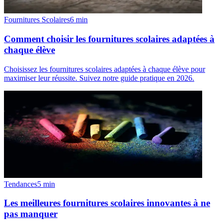
Fournitures Scolaires
6
min
Comment choisir les fournitures scolaires adaptées à
chaque élève
Choisissez les fournitures scolaires adaptées à chaque élève pour
maximiser leur réussite. Suivez notre guide pratique en 2026.
Tendances
5
min
Les meilleures fournitures scolaires innovantes à ne
pas manquer