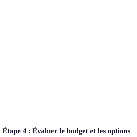
Critère
Option A
Option B
Option C
Verdict
Option B e
Prix
15 €
12 €
18 €
la plus
économiqu
Option C e
Durabilité
4/5
3/5
5/5
la plus
solide.
Très
Option C e
Ergonomie
Confort
Moyen
confort
la meilleur
Option A e
Avis
Positifs
Mitigés
Positifs
C sont à
utilisateurs
privilégier.
Étape 4 : Évaluer le budget et les options