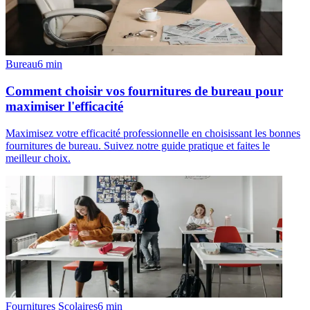
Bureau
6
min
Comment choisir vos fournitures de bureau pour
maximiser l'efficacité
Maximisez votre efficacité professionnelle en choisissant les bonnes
fournitures de bureau. Suivez notre guide pratique et faites le
meilleur choix.
Fournitures Scolaires
6
min