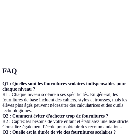
Fournitures
Objets nécessaires pour l'apprentissage, incluant
scolaires
papeterie et outils technologiques.
Budget
Montant alloué aux achats de fournitures pour
scolaire
l'année scolaire.
Processus d'analyse des différents produits pour
Évaluation
prendre de meilleures décisions d'achat.
FAQ
Q1 : Quelles sont les fournitures scolaires indispensables pour
chaque niveau ?
R1 : Chaque niveau scolaire a ses spécificités. En général, les
fournitures de base incluent des cahiers, stylos et trousses, mais les
élèves plus âgés peuvent nécessiter des calculatrices et des outils
technologiques.
Q2 : Comment éviter d'acheter trop de fournitures ?
R2 : Captez les besoins de votre enfant et établissez une liste stricte.
Consultez également l’école pour obtenir des recommandations.
Q3 : Quelle est la durée de vie des fournitures scolaires ?