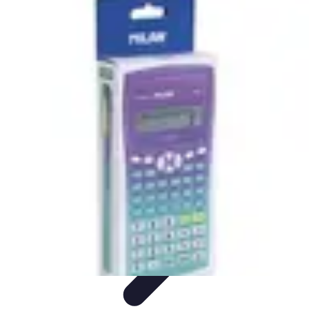
Top Fournitures
Fournitures Scolaires
Organisation
Fournitures
Écologiques
Éducation
Bureau
Top Fournitures