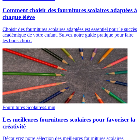
Comment choisir des fournitures scolaires adaptées à
chaque élève
Choisir des fournitures scolaires adaptées est essentiel pour le succès
académique de votre enfant. Suivez notre guide pratique pour faire
les bons choix.
Fournitures Scolaires
4
min
Les meilleures fournitures scolaires pour favoriser la
créativité
Découvrez notre sélection des meilleures fournitures scolaires