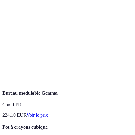
Fourniture
Durabilité
Haute
Moyenne
A plus
durable
Fourniture
Ergonomique,
Basique, 1
Fonctionnalité
A
4 usages
usage
gagnante
Moderne,
Fourniture
Classique,
Esthétique
plusieurs
A plus
peu de choix
couleurs
attrayante
Bureau modulable Gemma
Camif FR
224.10
EUR
Voir le prix
Pot à crayons cubique