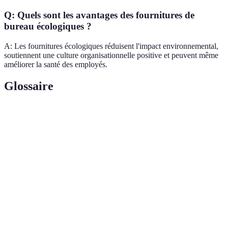
Q: Quels sont les avantages des fournitures de
bureau écologiques ?
A: Les fournitures écologiques réduisent l'impact environnemental,
soutiennent une culture organisationnelle positive et peuvent même
améliorer la santé des employés.
Glossaire
Terme
Définition
Science qui étudie les conditions de travail pour
Ergonomie
améliorer le confort et la productivité.
Capacité d'un produit à résister dans le temps et à un
Durabilité
usage répété.
Fourniture
Article de bureau fabriqué à partir de matériaux
écologique
durables, avec un impact environnemental réduit.