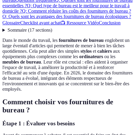
bureau
Questions fréquentes
Q: Quelles sont les fournitures de bureau
essentielles ?
Q: Quel type de bureau est le meilleur pour le travail à
domicile ?
Q: Comment réduire les coûts des fournitures de bureau ?
Q: Quels sont les avantages des fournitures de bureau écologiques ?
Glossaire
Checklist avant achat
📺 Ressource Vidéo
Conclusion
Sommaire
(
17
sections
)
Dans le monde du travail, les
fournitures de bureau
englobent un
large éventail d'articles qui permettent de mener à bien les tâches
quotidiennes. Cela peut aller des simples
stylos
et
cahiers
aux
équipements plus complexes comme les
ordinateurs
ou les
meubles de bureau
. Leur rôle est crucial : elles aident à organiser
l'espace de travail, à améliorer la productivité et à renforcer
l'efficacité au sein d'une équipe. En 2026, le domaine des fournitures
de bureau a évolué, intégrant des éléments respectueux de
l'environnement et innovants qui se concentrent sur le bien-être des
employés.
Comment choisir vos fournitures de
bureau ?
Étape 1 : Évaluer vos besoins