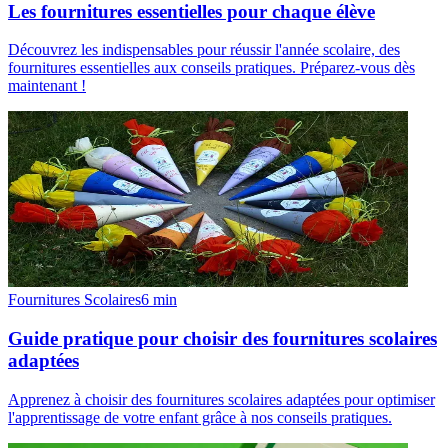
Les fournitures essentielles pour chaque élève
Découvrez les indispensables pour réussir l'année scolaire, des
fournitures essentielles aux conseils pratiques. Préparez-vous dès
maintenant !
Fournitures Scolaires
6
min
Guide pratique pour choisir des fournitures scolaires
adaptées
Apprenez à choisir des fournitures scolaires adaptées pour optimiser
l'apprentissage de votre enfant grâce à nos conseils pratiques.