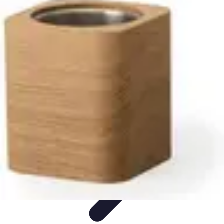
Top Fournitures
Fournitures Scolaires
Organisation
Fournitures
Écologiques
Éducation
Bureau
Top Fournitures