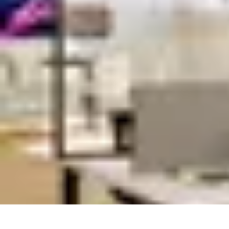
Top Fournitures
Fournitures Scolaires
Organisation
Fournitures Écologiques
Éducation
B
Top Fournitures