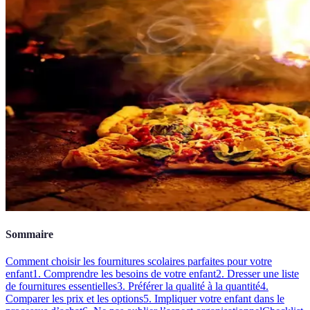
Sommaire
Comment choisir les fournitures scolaires parfaites pour votre
enfant
1. Comprendre les besoins de votre enfant
2. Dresser une liste
de fournitures essentielles
3. Préférer la qualité à la quantité
4.
Comparer les prix et les options
5. Impliquer votre enfant dans le