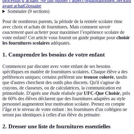
processus d’achat
6. Ne pas oublier l’aspect organisationnel
Checklist
avant achat
Glossaire
Sommaire
(
9
sections
)
Pour de nombreux parents, la période de la rentrée scolaire rime
avec choix et achats de fournitures. Mais comment
savoir
exactement quoi acheter
pour maximiser l’expérience scolaire de
votre enfant? Cet article vous fournit un guide pratique pour
choisir
les fournitures scolaires
adéquates.
1. Comprendre les besoins de votre enfant
Commencez par discuter avec votre enfant de ses besoins
spécifiques en matière de fournitures scolaires. Chaque élève a des
préférences uniques; certains préfèrent une
trousse colorée
, tandis
que d'autres cherchent des outils plus discrets. Qu'il s'agisse de
crayons, de classeurs, ou de calculatrices, la communication est
primordiale. D'après une étude réalisée par
UFC-Que Choisir
, près
de 60% des élèves déclarent que des fournitures adaptées au style
personnel augmentent leur motivation scolaire. Prenez en compte
l’âge et le niveau de votre enfant : les fournitures d'un collégien ne
seront pas identiques à celles d'un élève du primaire.
2. Dresser une liste de fournitures essentielles