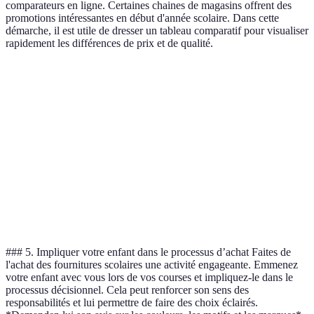
comparateurs en ligne. Certaines chaines de magasins offrent des
promotions intéressantes en début d'année scolaire. Dans cette
démarche, il est utile de dresser un tableau comparatif pour visualiser
rapidement les différences de prix et de qualité.
Critère
Option A (Magasin A)
Option B (Magasin B)
Prix
15€
12€
Qualité
Haute
Moyenne
Disponibilité
En stock
En stock
Expédition
N/A
N/A
### 5. Impliquer votre enfant dans le processus d’achat Faites de
l'achat des fournitures scolaires une activité engageante. Emmenez
votre enfant avec vous lors de vos courses et impliquez-le dans le
processus décisionnel. Cela peut renforcer son sens des
responsabilités et lui permettre de faire des choix éclairés.