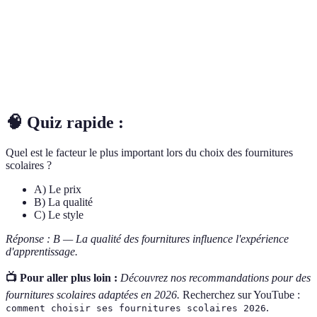
Budget
Montant d'argent alloué pour un achat spécifique.
Capacité d'un produit à résister à l'usure sur une
Durabilité
période prolongée.
🧠 Quiz rapide :
Quel est le facteur le plus important lors du choix des fournitures
scolaires ?
A) Le prix
B) La qualité
C) Le style
Réponse : B — La qualité des fournitures influence l'expérience
d'apprentissage.
📺 Pour aller plus loin :
Découvrez nos recommandations pour des
fournitures scolaires adaptées en 2026.
Recherchez sur YouTube :
.
comment choisir ses fournitures scolaires 2026