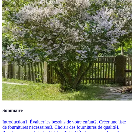
Sommaire
Introduction
1. Évaluer les besoins de votre enfant
2. Créer une liste
de fournitures nécessaires
3. Choisir des fournitures de qualité
4.