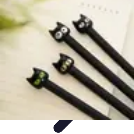
Top Fournitures
Fournitures Scolaires
Organisation
Fournitures
Écologiques
Éducation
Bureau
Top Fournitures