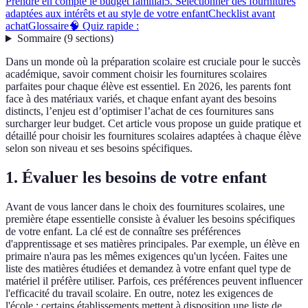
Prendre en compte le budget familial
5. Sélectionner des fournitures
adaptées aux intérêts et au style de votre enfant
Checklist avant
achat
Glossaire
🧠 Quiz rapide :
Sommaire
(
9
sections
)
Dans un monde où la préparation scolaire est cruciale pour le succès
académique, savoir comment choisir les fournitures scolaires
parfaites pour chaque élève est essentiel. En 2026, les parents font
face à des matériaux variés, et chaque enfant ayant des besoins
distincts, l’enjeu est d’optimiser l’achat de ces fournitures sans
surcharger leur budget. Cet article vous propose un guide pratique et
détaillé pour choisir les fournitures scolaires adaptées à chaque élève
selon son niveau et ses besoins spécifiques.
1. Évaluer les besoins de votre enfant
Avant de vous lancer dans le choix des fournitures scolaires, une
première étape essentielle consiste à évaluer les besoins spécifiques
de votre enfant. La clé est de connaître ses préférences
d'apprentissage et ses matières principales. Par exemple, un élève en
primaire n'aura pas les mêmes exigences qu'un lycéen. Faites une
liste des matières étudiées et demandez à votre enfant quel type de
matériel il préfère utiliser. Parfois, ces préférences peuvent influencer
l'efficacité du travail scolaire. En outre, notez les exigences de
l'école ; certains établissements mettent à disposition une liste de