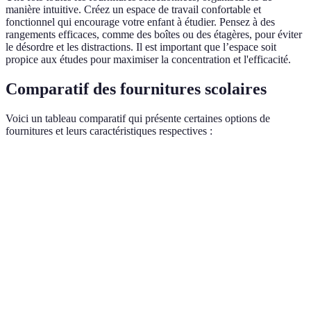
manière intuitive. Créez un espace de travail confortable et
fonctionnel qui encourage votre enfant à étudier. Pensez à des
rangements efficaces, comme des boîtes ou des étagères, pour éviter
le désordre et les distractions. Il est important que l’espace soit
propice aux études pour maximiser la concentration et l'efficacité.
Comparatif des fournitures scolaires
Voici un tableau comparatif qui présente certaines options de
fournitures et leurs caractéristiques respectives :
Critère
Option A
Option B
Option C
Verdict
Option B
Durabilité
Bonne
Excellente
Moyenne
recomma
Option C
Prix
Élevé
Élevé
Abordable
meilleure
Choix ba
Design
Coloré
Sobre
Fun
sur l'enfa