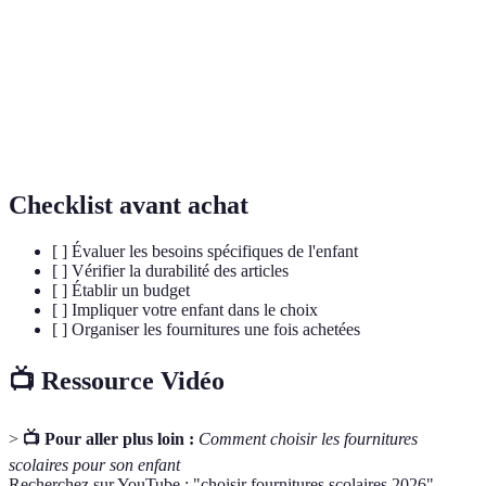
Capacité d'un produit à résister à l'usure au fil du
Durabilité
temps.
Somme d'argent allouée pour un usage spécifique,
Budget
ici pour les fournitures scolaires.
Checklist avant achat
[ ] Évaluer les besoins spécifiques de l'enfant
[ ] Vérifier la durabilité des articles
[ ] Établir un budget
[ ] Impliquer votre enfant dans le choix
[ ] Organiser les fournitures une fois achetées
📺 Ressource Vidéo
>
📺 Pour aller plus loin :
Comment choisir les fournitures
scolaires pour son enfant
Recherchez sur YouTube : "choisir fournitures scolaires 2026".