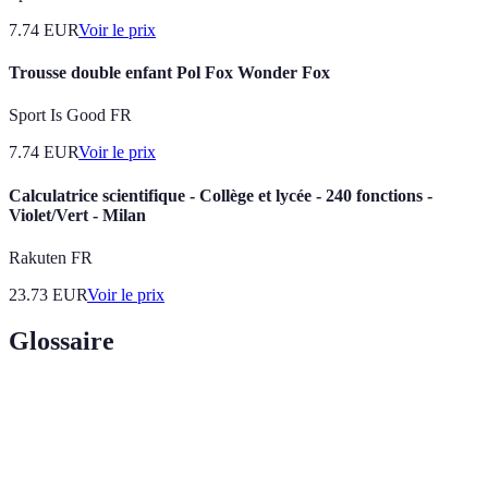
7.74
EUR
Voir le prix
Trousse double enfant Pol Fox Wonder Fox
Sport Is Good FR
7.74
EUR
Voir le prix
Calculatrice scientifique - Collège et lycée - 240 fonctions -
Violet/Vert - Milan
Rakuten FR
23.73
EUR
Voir le prix
Glossaire
Terme
Définition
Fournitures
Éléments utilisés pour les activités d'apprentissage,
scolaires
comme des cahiers ou des stylos.