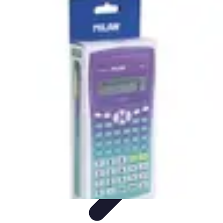
Top Fournitures
Fournitures Scolaires
Organisation
Fournitures
Écologiques
Éducation
Bureau
Top Fournitures