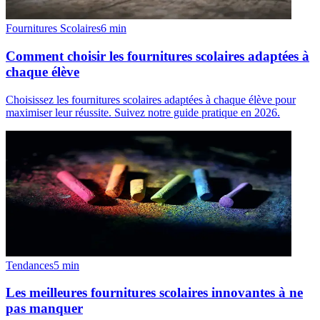
Fournitures Scolaires
6
min
Comment choisir les fournitures scolaires adaptées à
chaque élève
Choisissez les fournitures scolaires adaptées à chaque élève pour
maximiser leur réussite. Suivez notre guide pratique en 2026.
Tendances
5
min
Les meilleures fournitures scolaires innovantes à ne
pas manquer