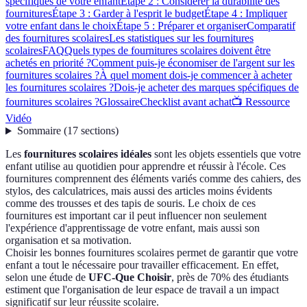
spécifiques de votre enfant
Étape 2 : Considérer la durabilité des
fournitures
Étape 3 : Garder à l'esprit le budget
Étape 4 : Impliquer
votre enfant dans le choix
Étape 5 : Préparer et organiser
Comparatif
des fournitures scolaires
Les statistiques sur les fournitures
scolaires
FAQ
Quels types de fournitures scolaires doivent être
achetés en priorité ?
Comment puis-je économiser de l'argent sur les
fournitures scolaires ?
À quel moment dois-je commencer à acheter
les fournitures scolaires ?
Dois-je acheter des marques spécifiques de
fournitures scolaires ?
Glossaire
Checklist avant achat
📺 Ressource
Vidéo
Sommaire
(
17
sections
)
Les
fournitures scolaires idéales
sont les objets essentiels que votre
enfant utilise au quotidien pour apprendre et réussir à l'école. Ces
fournitures comprennent des éléments variés comme des cahiers, des
stylos, des calculatrices, mais aussi des articles moins évidents
comme des trousses et des tapis de souris. Le choix de ces
fournitures est important car il peut influencer non seulement
l'expérience d'apprentissage de votre enfant, mais aussi son
organisation et sa motivation.
Choisir les bonnes fournitures scolaires permet de garantir que votre
enfant a tout le nécessaire pour travailler efficacement. En effet,
selon une étude de
UFC-Que Choisir
, près de 70% des étudiants
estiment que l'organisation de leur espace de travail a un impact
significatif sur leur réussite scolaire.