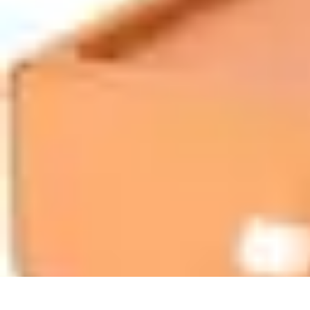
Top Fournitures
Fournitures Scolaires
Organisation
Fournitures Écologiques
Éducation
B
Top Fournitures