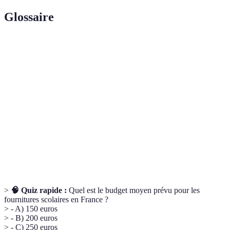
Glossaire
Terme
Définition
Fournitures
Ensemble de matériels utilisés par les élèves pour
scolaires
leur apprentissage.
Éco-
Qui respecte l'environnement et favorise un
responsable
développement durable.
Montant d'argent prévu pour des dépenses
Budget
spécifiques.
>
🧠 Quiz rapide :
Quel est le budget moyen prévu pour les
fournitures scolaires en France ?
> - A) 150 euros
> - B) 200 euros
> - C) 250 euros