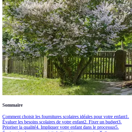
Sommaire
Comment choisir les fournitures scolaires idéales pour votre enfant
1.
Évaluer les besoins scolaires de votre enfant
2. Fixer un budget
3.
Prioriser la qualité
4. Impliquer votre enfant dans le processus
5.