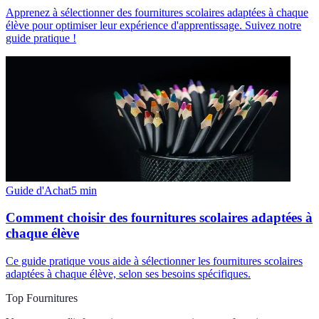
Apprenez à sélectionner des fournitures scolaires adaptées à chaque
élève pour optimiser leur expérience d'apprentissage. Suivez notre
guide pratique !
Guide d'Achat
5
min
Comment choisir des fournitures scolaires adaptées à
chaque élève
Ce guide pratique vous aide à sélectionner les fournitures scolaires
adaptées à chaque élève, selon ses besoins spécifiques.
Top Fournitures