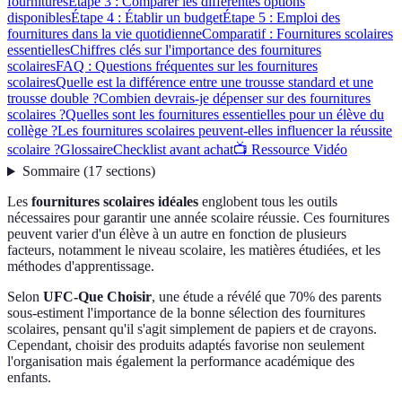
fournitures
Étape 3 : Comparer les différentes options
disponibles
Étape 4 : Établir un budget
Étape 5 : Emploi des
fournitures dans la vie quotidienne
Comparatif : Fournitures scolaires
essentielles
Chiffres clés sur l'importance des fournitures
scolaires
FAQ : Questions fréquentes sur les fournitures
scolaires
Quelle est la différence entre une trousse standard et une
trousse double ?
Combien devrais-je dépenser sur des fournitures
scolaires ?
Quelles sont les fournitures essentielles pour un élève du
collège ?
Les fournitures scolaires peuvent-elles influencer la réussite
scolaire ?
Glossaire
Checklist avant achat
📺 Ressource Vidéo
Sommaire
(
17
sections
)
Les
fournitures scolaires idéales
englobent tous les outils
nécessaires pour garantir une année scolaire réussie. Ces fournitures
peuvent varier d'un élève à un autre en fonction de plusieurs
facteurs, notamment le niveau scolaire, les matières étudiées, et les
méthodes d'apprentissage.
Selon
UFC-Que Choisir
, une étude a révélé que 70% des parents
sous-estiment l'importance de la bonne sélection des fournitures
scolaires, pensant qu'il s'agit simplement de papiers et de crayons.
Cependant, choisir des produits adaptés favorise non seulement
l'organisation mais également la performance académique des
enfants.