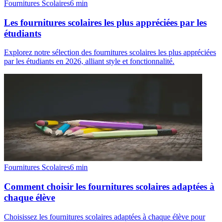
Fournitures Scolaires
6
min
Les fournitures scolaires les plus appréciées par les
étudiants
Explorez notre sélection des fournitures scolaires les plus appréciées
par les étudiants en 2026, alliant style et fonctionnalité.
Fournitures Scolaires
6
min
Comment choisir les fournitures scolaires adaptées à
chaque élève
Choisissez les fournitures scolaires adaptées à chaque élève pour