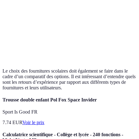
pour 
Bureau
Bureau
Bureau en
Ergon
Bureau
simple
ergonomique
L
pour c
Cuir p
Sac
Sac à
Sac à dos
Sac à dos
longév
classique
roulettes
en cuir
mais c
Le choix des fournitures scolaires doit également se faire dans le
cadre d’un comparatif des options. Il est intéressant d’entendre quels
sont les retours d’expérience par rapport aux différents types de
fournitures et leurs utilisateurs.
Trousse double enfant Pol Fox Space Invider
Sport Is Good FR
7.74
EUR
Voir le prix
Calculatrice scientifique - Collège et lycée - 240 fonctions -