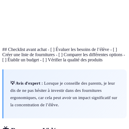
Outil utilisé pour effectuer des calculs
Calculatrice
mathématiques avancés, essentiel pour les élèves
scientifique
en classe de collège et de lycée.
Bureau
Bureau conçu pour favoriser une bonne posture et
ergonomique
confort lors de l'étude ou du travail.
## Checklist avant achat - [ ] Évaluer les besoins de l’élève - [ ]
Créer une liste de fournitures - [ ] Comparer les différentes options -
[ ] Établir un budget - [ ] Vérifier la qualité des produits
💡 Avis d'expert :
Lorsque je conseille des parents, je leur
dis de ne pas hésiter à investir dans des fournitures
ergonomiques, car cela peut avoir un impact significatif sur
la concentration de l’élève.