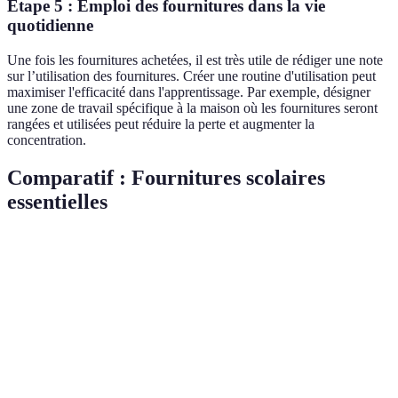
Étape 5 : Emploi des fournitures dans la vie
quotidienne
Une fois les fournitures achetées, il est très utile de rédiger une note
sur l’utilisation des fournitures. Créer une routine d'utilisation peut
maximiser l'efficacité dans l'apprentissage. Par exemple, désigner
une zone de travail spécifique à la maison où les fournitures seront
rangées et utilisées peut réduire la perte et augmenter la
concentration.
Comparatif : Fournitures scolaires
essentielles
Critère
Option A
Option B
Option C
Verdic
Toile 
Trousse
Trousse
Trousse
Trousse
robuste
double
en toile
plastifiée
en cuir
prix
Scient
Calculatrice
Standard
Scientifique
Graphique
préfér