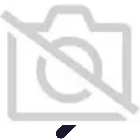
Top Fournitures
Fournitures Scolaires
Organisation
Fournitures
Écologiques
Éducation
Bureau
Top Fournitures