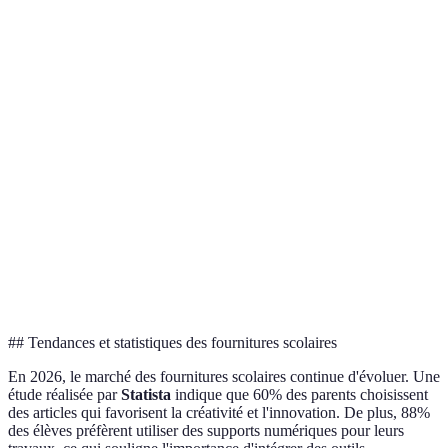
Ergonomie
Excellente
Bonne
Moyenne
Matériaux
Plastique
Durabilité
Durabilité
recyclés
standard
variable
Modern
Coloré et
Esthétique
Classique
Design
Fun
Fonctionnalités
Compartiments
Compartiment
Aucune
supplémentaires
multiples
unique
## Tendances et statistiques des fournitures scolaires
En 2026, le marché des fournitures scolaires continue d'évoluer. Une
étude réalisée par
Statista
indique que 60% des parents choisissent
des articles qui favorisent la créativité et l'innovation. De plus, 88%
des élèves préfèrent utiliser des supports numériques pour leurs