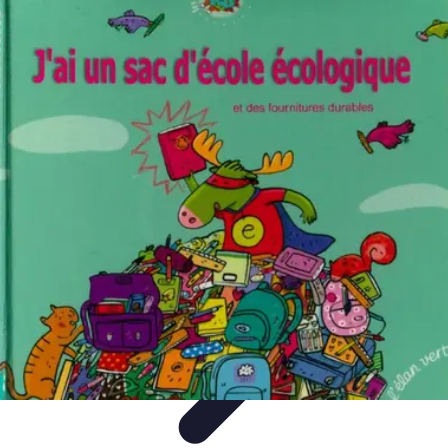
Top Fournitures
Fournitures Scolaires
Organisation
Fournitures
Écologiques
Éducation
Bureau
Top Fournitures