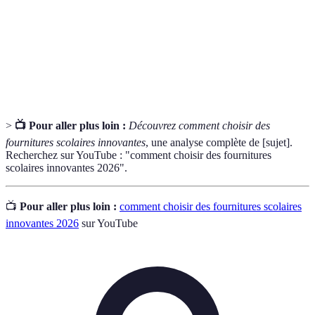
Matériaux
Produits fabriqués à partir de matériaux récupérés
recyclés
et traités
Capacité d'un produit à résister à l'usure sur une
Durabilité
longue période
>
📺 Pour aller plus loin :
Découvrez comment choisir des
fournitures scolaires innovantes
, une analyse complète de [sujet].
Recherchez sur YouTube : "comment choisir des fournitures
scolaires innovantes 2026".
📺
Pour aller plus loin :
comment choisir des fournitures scolaires
innovantes 2026
sur YouTube