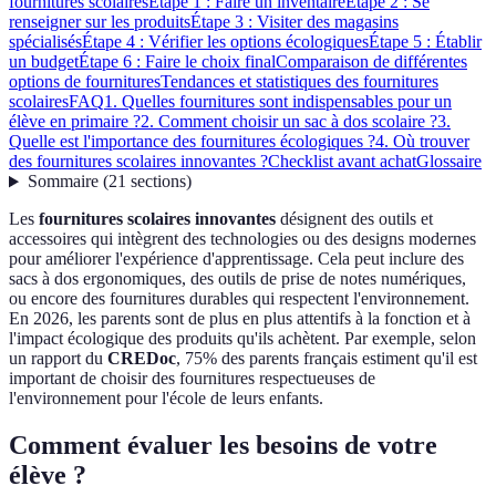
fournitures scolaires
Étape 1 : Faire un inventaire
Étape 2 : Se
renseigner sur les produits
Étape 3 : Visiter des magasins
spécialisés
Étape 4 : Vérifier les options écologiques
Étape 5 : Établir
un budget
Étape 6 : Faire le choix final
Comparaison de différentes
options de fournitures
Tendances et statistiques des fournitures
scolaires
FAQ
1. Quelles fournitures sont indispensables pour un
élève en primaire ?
2. Comment choisir un sac à dos scolaire ?
3.
Quelle est l'importance des fournitures écologiques ?
4. Où trouver
des fournitures scolaires innovantes ?
Checklist avant achat
Glossaire
Sommaire
(
21
sections
)
Les
fournitures scolaires innovantes
désignent des outils et
accessoires qui intègrent des technologies ou des designs modernes
pour améliorer l'expérience d'apprentissage. Cela peut inclure des
sacs à dos ergonomiques, des outils de prise de notes numériques,
ou encore des fournitures durables qui respectent l'environnement.
En 2026, les parents sont de plus en plus attentifs à la fonction et à
l'impact écologique des produits qu'ils achètent. Par exemple, selon
un rapport du
CREDoc
, 75% des parents français estiment qu'il est
important de choisir des fournitures respectueuses de
l'environnement pour l'école de leurs enfants.
Comment évaluer les besoins de votre
élève ?