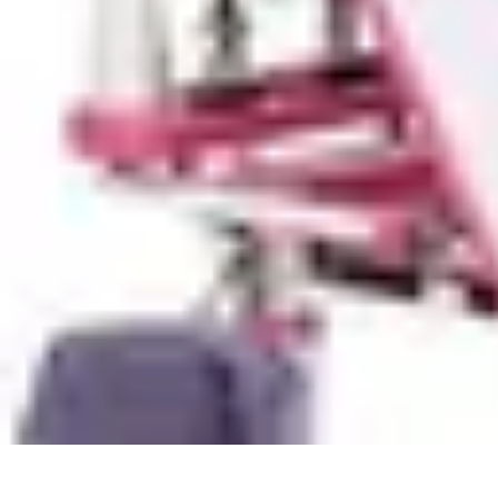
Top Fournitures
Fournitures Scolaires
Organisation
Fournitures Écologiques
Éducation
B
Top Fournitures