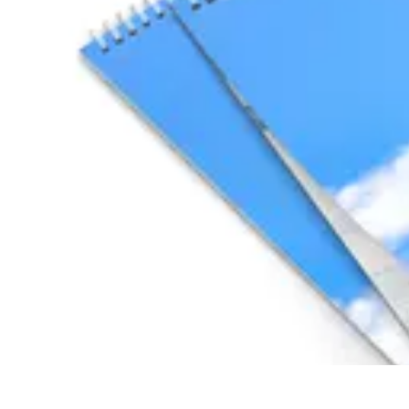
Top Fournitures
Fournitures Scolaires
Organisation
Fournitures Écologiques
Éducation
B
Top Fournitures