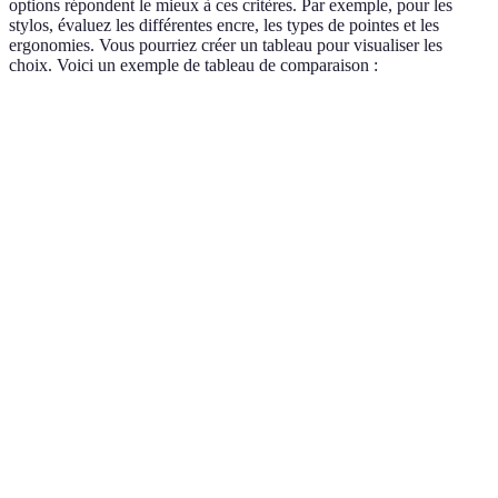
options répondent le mieux à ces critères. Par exemple, pour les
stylos, évaluez les différentes encre, les types de pointes et les
ergonomies. Vous pourriez créer un tableau pour visualiser les
choix. Voici un exemple de tableau de comparaison :
Critère
Option 1
Option 2
Option 3
Verd
Écrire très
À pr
Type de
Fine (0,5
Moyenne
épais (1,5
selo
pointe
mm)
(1,0 mm)
mm)
!
Erg
Non
Ergonomie
Standard
Ergonomique
est 
ergonomique
adap
Opti
Prix
plus
1 €
1,5 €
2 €
différent
éco
ici !