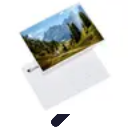
Top Fournitures
Fournitures Scolaires
Organisation
Fournitures
Écologiques
Éducation
Bureau
Top Fournitures