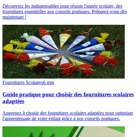
Découvrez les indispensables pour réussir l'année scolaire, des
fournitures essentielles aux conseils pratiques. Préparez-vous dès
maintenant !
Fournitures Scolaires
6
min
Guide pratique pour choisir des fournitures scolaires
adaptées
Apprenez à choisir des fournitures scolaires adaptées pour optimiser
l'apprentissage de votre enfant grâce à nos conseils pratiques.