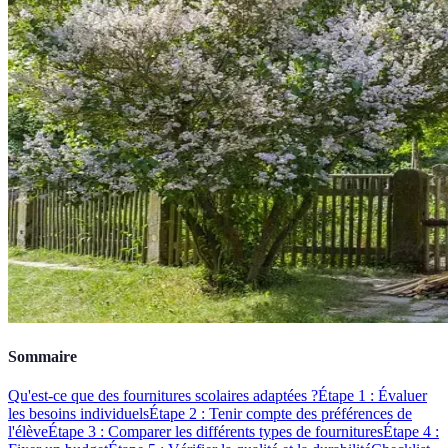
Sommaire
Qu'est-ce que des fournitures scolaires adaptées ?
Étape 1 : Évaluer
les besoins individuels
Étape 2 : Tenir compte des préférences de
l'élève
Étape 3 : Comparer les différents types de fournitures
Étape 4 :