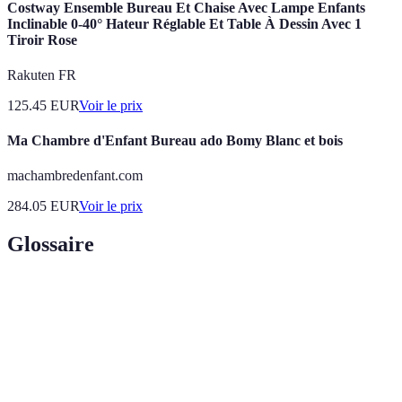
Costway Ensemble Bureau Et Chaise Avec Lampe Enfants
Inclinable 0-40° Hateur Réglable Et Table À Dessin Avec 1
Tiroir Rose
Rakuten FR
125.45
EUR
Voir le prix
Ma Chambre d'Enfant Bureau ado Bomy Blanc et bois
machambredenfant.com
284.05
EUR
Voir le prix
Glossaire
Terme
Définition
Fournitures
Matériel qui répond aux besoins pédagogiques
scolaires
d’un élève selon son âge et son niveau scolaire.
adaptées