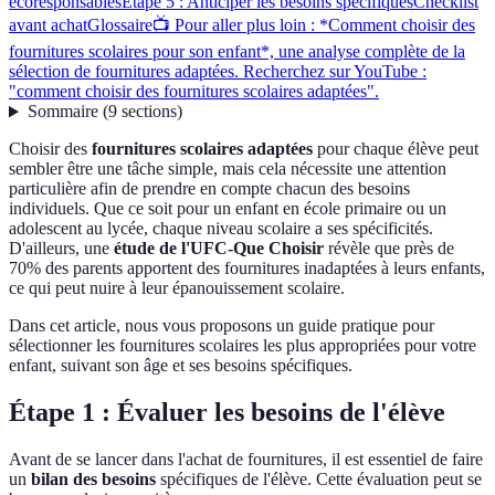
écoresponsables
Étape 5 : Anticiper les besoins spécifiques
Checklist
avant achat
Glossaire
📺 Pour aller plus loin : *Comment choisir des
fournitures scolaires pour son enfant*, une analyse complète de la
sélection de fournitures adaptées. Recherchez sur YouTube :
"comment choisir des fournitures scolaires adaptées".
Sommaire
(
9
sections
)
Choisir des
fournitures scolaires adaptées
pour chaque élève peut
sembler être une tâche simple, mais cela nécessite une attention
particulière afin de prendre en compte chacun des besoins
individuels. Que ce soit pour un enfant en école primaire ou un
adolescent au lycée, chaque niveau scolaire a ses spécificités.
D'ailleurs, une
étude de l'UFC-Que Choisir
révèle que près de
70% des parents apportent des fournitures inadaptées à leurs enfants,
ce qui peut nuire à leur épanouissement scolaire.
Dans cet article, nous vous proposons un guide pratique pour
sélectionner les fournitures scolaires les plus appropriées pour votre
enfant, suivant son âge et ses besoins spécifiques.
Étape 1 : Évaluer les besoins de l'élève
Avant de se lancer dans l'achat de fournitures, il est essentiel de faire
un
bilan des besoins
spécifiques de l'élève. Cette évaluation peut se