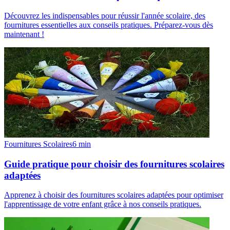
Découvrez les indispensables pour réussir l'année scolaire, des
fournitures essentielles aux conseils pratiques. Préparez-vous dès
maintenant !
Fournitures Scolaires
6
min
Guide pratique pour choisir des fournitures scolaires
adaptées
Apprenez à choisir des fournitures scolaires adaptées pour optimiser
l'apprentissage de votre enfant grâce à nos conseils pratiques.