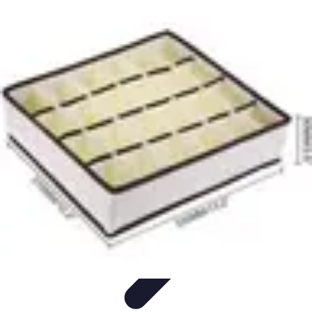
Top Fournitures
Fournitures Scolaires
Organisation
Fournitures
Écologiques
Éducation
Bureau
Top Fournitures