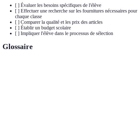
[ ] Évaluer les besoins spécifiques de l'élève
[ ] Effectuer une recherche sur les fournitures nécessaires pour
chaque classe
[ ] Comparer la qualité et les prix des articles
[ ] Établir un budget scolaire
[ ] Impliquer l'élève dans le processus de sélection
Glossaire
Terme
Définition
Objets nécessaires pour l'apprentissage en milieu
Fournitures
scolaire, tels que des livres, des stylos et des
scolaires
cahiers.
Capacité d’un produit à résister au temps et à
Durabilité
l'utilisation, essentielle pour éviter des achats
répétés.
Budget
Montant d'argent prévu pour les dépenses liées aux