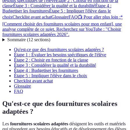
besoins spécifiques de l'élève
Étape 2 : Choisir en fonction de la
classe
Étape 3 : Considérer la qualité et la durabilité
Étape 4 :
Budgetiser les fournitures
Étape 5 : Impliquer l'élève dans le
choix
Checklist avant achat
Glossaire
FAQ
📺 Pour aller plus loin :*
[Comment choisir des fournitures scolaires pour mon enfant], une
analyse complète de ce sujet. Recherchez sur YouTube : "Choisir
fournitures scolaires adaptées 2026".
Sommaire
(
12
sections
)
Qu'est-ce que des fournitures scolaires adaptées ?
Étape 1 : Évaluer les besoins spécifiques de l'élève
Étape 2 : Choisir en fonction de la classe
Étape 3 : Considérer la qualité et la durabilité
Étape 4 : Budgetiser les fournitures
Étape 5 : Impliquer l'élève dans le choix
Checklist avant achat
Glossaire
FAQ
Qu'est-ce que des fournitures scolaires
adaptées ?
Les
fournitures scolaires adaptées
désignent les outils et matériels
qui répondent aux besoins éducatifs et de développement des élèves