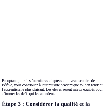
Crayons, feutres,
Maternelle
cahiers, gommes,
Trousse colorée pour petits
trousse
Cahiers, stylos, règles,
Primaire
Trousse double enfant
calculatrices simples
Calculatrices, classeurs,
Collège
agendas, stylos
Boîte de rangement élégant
multifonctions
Calculatrices
Lycée
Calculatrice scientifique
graphiques, surligneurs
En optant pour des fournitures adaptées au niveau scolaire de
l’élève, vous contribuez à leur réussite académique tout en rendant
l'apprentissage plus plaisant. Les élèves seront mieux équipés pour
affronter les défis qui les attendent.
Étape 3 : Considérer la qualité et la